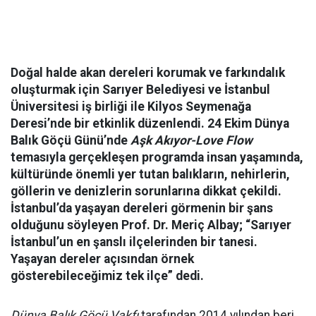
Doğal halde akan dereleri korumak ve farkındalık
oluşturmak için Sarıyer Belediyesi ve İstanbul
Üniversitesi iş birliği ile Kilyos Seymenağa
Deresi’nde bir etkinlik düzenlendi. 24 Ekim Dünya
Balık Göçü Günü’nde
Aşk Akıyor-Love Flow
temasıyla gerçekleşen programda insan yaşamında,
kültüründe önemli yer tutan balıkların, nehirlerin,
göllerin ve denizlerin sorunlarına dikkat çekildi.
İstanbul’da yaşayan dereleri görmenin bir şans
olduğunu söyleyen Prof. Dr. Meriç Albay; “Sarıyer
İstanbul’un en şanslı ilçelerinden bir tanesi.
Yaşayan dereler açısından örnek
gösterebileceğimiz tek ilçe” dedi.
Dünya Balık Göçü Vakfı
tarafından 2014 yılından beri