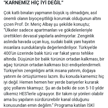
"KARNEMİZ HİÇ İYİ DEĞİL”
Çok katlı binaları yapmanın büyük iş olmadığını, asıl
önemli olanın biyoçeşitliliği korumak olduğunun altını
çizen
Prof. Dr. Meriç Albay şu şekilde konuştu;
“Ülkeler sadece apartmanları ve gökdelenleriyle
ürettikleri devasal yapılarla anılmıyorlar. Zenginlik
aslında havada uçan kuş, sudaki balık yani hayatın
insanlara sunduklarıyla değerlendiriliyor. Türkiye’de
400’ün üzerinde balık türü var fakat yarısı tehlike
altında. Düşünün bir balık türünün ortadan kalkması, bir
ağaç türünün ortadan kalkması bizi endişelendirmeli.
Türkiye’nin zenginliğini artık insana yatırım, doğaya
yatırım ile örtüştürmesi lazım. Bu konuda karnemiz hiç
iyi değil. Hemen hemen her yerde bariyerler kurarak
göç yollarını tıkamışız. Şu an da belki de son 5-10 yıldır
ülkemiz HES’lerle uğraşıyor. Bir takım iyi yönleri olabilir
ama bu yapıların sürdürürebilir kanal olduğunu
konusundan emin değilim.” Programa katılan İSKİ