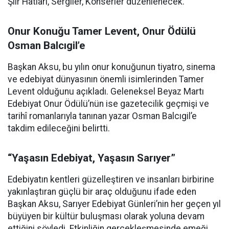
Şiir Hatları, Sergiler, Konserler düzenlenecek.
Onur Konuğu Tamer Levent, Onur Ödülü
Osman Balcıgil’e
Başkan Aksu, bu yılın onur konuğunun tiyatro, sinema
ve edebiyat dünyasının önemli isimlerinden Tamer
Levent olduğunu açıkladı. Geleneksel Beyaz Martı
Edebiyat Onur Ödülü’nün ise gazetecilik geçmişi ve
tarihî romanlarıyla tanınan yazar Osman Balcıgil’e
takdim edileceğini belirtti.
“Yaşasın Edebiyat, Yaşasın Sarıyer”
Edebiyatın kentleri güzelleştiren ve insanları birbirine
yakınlaştıran güçlü bir araç olduğunu ifade eden
Başkan Aksu, Sarıyer Edebiyat Günleri’nin her geçen yıl
büyüyen bir kültür buluşması olarak yoluna devam
ettiğini söyledi. Etkinliğin gerçekleşmesinde emeği