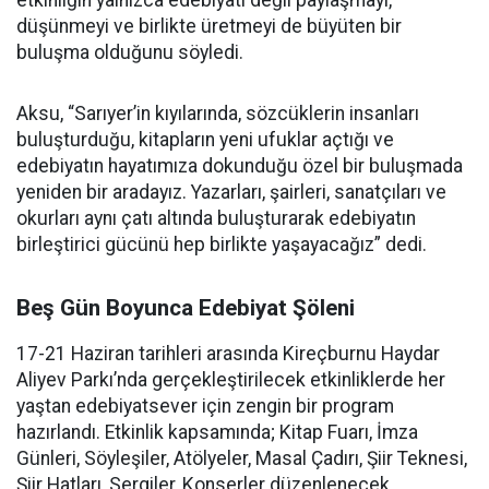
etkinliğin yalnızca edebiyatı değil paylaşmayı,
düşünmeyi ve birlikte üretmeyi de büyüten bir
buluşma olduğunu söyledi.
Aksu, “Sarıyer’in kıyılarında, sözcüklerin insanları
buluşturduğu, kitapların yeni ufuklar açtığı ve
edebiyatın hayatımıza dokunduğu özel bir buluşmada
yeniden bir aradayız. Yazarları, şairleri, sanatçıları ve
okurları aynı çatı altında buluşturarak edebiyatın
birleştirici gücünü hep birlikte yaşayacağız” dedi.
Beş Gün Boyunca Edebiyat Şöleni
17-21 Haziran tarihleri arasında Kireçburnu Haydar
Aliyev Parkı’nda gerçekleştirilecek etkinliklerde her
yaştan edebiyatsever için zengin bir program
hazırlandı. Etkinlik kapsamında; Kitap Fuarı, İmza
Günleri, Söyleşiler, Atölyeler, Masal Çadırı, Şiir Teknesi,
Şiir Hatları, Sergiler, Konserler düzenlenecek.