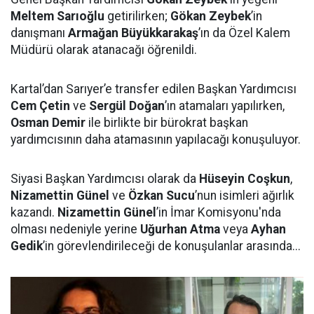
Meltem Sarıoğlu
getirilirken;
Gökan Zeybek
’in
danışmanı
Armağan Büyükkarakaş
’ın da Özel Kalem
Müdürü olarak atanacağı öğrenildi.
Kartal’dan Sarıyer’e transfer edilen Başkan Yardımcısı
Cem Çetin
ve
Sergül Doğan
’ın atamaları yapılırken,
Osman Demir
ile birlikte bir bürokrat başkan
yardımcısının daha atamasının yapılacağı konuşuluyor.
Siyasi Başkan Yardımcısı olarak da
Hüseyin Coşkun
,
Nizamettin Günel
ve
Özkan Sucu
’nun isimleri ağırlık
kazandı.
Nizamettin Günel
’in İmar Komisyonu'nda
olması nedeniyle yerine
Uğurhan Atma
veya
Ayhan
Gedik
’in görevlendirileceği de konuşulanlar arasında...