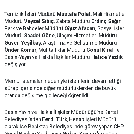
Temizlik İşleri Müdürü
Mustafa Polat
, Mali Hizmetler
Müdürü
Veysel Sıbıç
, Zabıta Müdürü
Erdinç Sağır
,
Park ve Bahçeler Müdürü
Oğuz Afacan
, Sosyal İşler
Müdürü
Saadet Göne
, Ulaşım Hizmetleri Müdürü
Güven Yeşilbaş
, Araştırma ve Geliştirme Müdürü
Önder Kömür
, Muhtarlıklar Müdürü
Gönül Kıral
ile
Basın-Yayın ve Halkla İlişkiler Müdürü
Hatice Yazlık
değişiyor.
Memur atamaları nedeniyle işlemlerin devam ettiği
süreç içerisinde diğer müdürlüklerden de büyük
oranda değişime gidileceği öğrenildi.
Basın Yayın ve Halkla İlişkiler Müdürlüğü’ne Kartal
Belediyesi’nden
Ferdi Türk
, Hesap İşleri Müdürü
olarak ise Beşiktaş Belediyesi’nde görev yapan CHP
Genel Başkan Yardımcısı
Gökan Zeybek
'in yeğeni