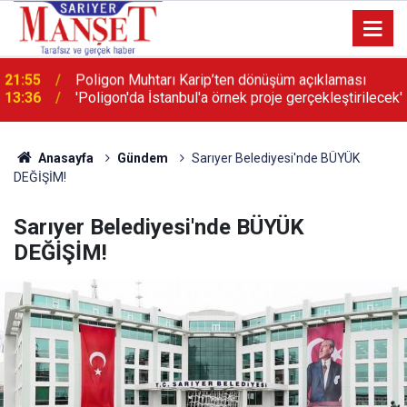
13:36
'Poligon'da İstanbul'a örnek proje gerçekleştirilecek'
Anasayfa
Gündem
Sarıyer Belediyesi'nde BÜYÜK
DEĞİŞİM!
Sarıyer Belediyesi'nde BÜYÜK
DEĞİŞİM!