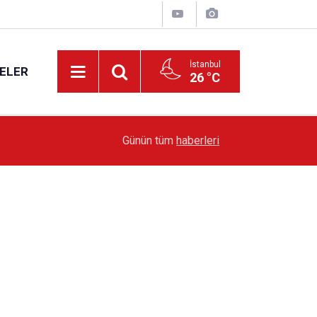
İstanbul
ELER
26 °C
19:51
Sarıyer’de Edebiyat Rüzgârı Esecek
Günün tüm
haberleri