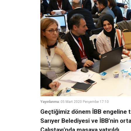
Yayınlanma:
05 Mart 2020 Perşembe 17:10
Geçtiğimiz dönem İBB engeline ta
Sarıyer Belediyesi ve İBB'nin ort
Çalıştayı'nda masaya yatırıldı.