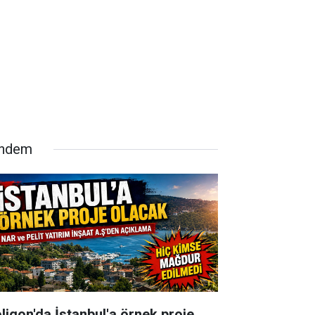
ndem
oligon'da İstanbul'a örnek proje