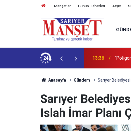
Manşetler
Günün Haberleri
Arşiv
S
GÜND
şüm açıklaması
24
13:36
'Poligon
Anasayfa
Gündem
Sarıyer Belediyesi 
Sarıyer Belediyes
Islah İmar Planı Ç