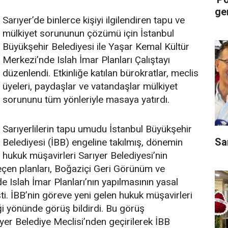
ge
Sarıyer’de binlerce kişiyi ilgilendiren tapu ve
mülkiyet sorununun çözümü için İstanbul
Büyükşehir Belediyesi ile Yaşar Kemal Kültür
Merkezi’nde Islah İmar Planları Çalıştayı
düzenlendi. Etkinliğe katılan bürokratlar, meclis
üyeleri, paydaşlar ve vatandaşlar mülkiyet
sorununu tüm yönleriyle masaya yatırdı.
Sarıyerlilerin tapu umudu İstanbul Büyükşehir
Sa
Belediyesi (İBB) engeline takılmış, dönemin
hukuk müşavirleri Sarıyer Belediyesi’nin
eçen planları, Boğaziçi Geri Görünüm ve
e Islah İmar Planları’nın yapılmasının yasal
i. İBB’nin göreve yeni gelen hukuk müşavirleri
eği yönünde görüş bildirdi. Bu görüş
yer Belediye Meclisi’nden geçirilerek İBB