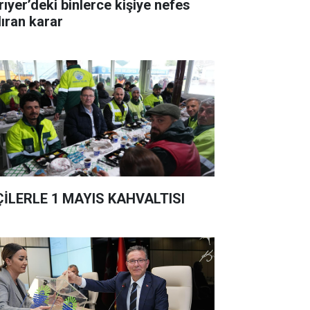
rıyer’deki binlerce kişiye nefes
dıran karar
ÇİLERLE 1 MAYIS KAHVALTISI