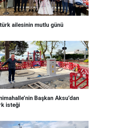
türk ailesinin mutlu günü
nimahalle’nin Başkan Aksu’dan
rk isteği