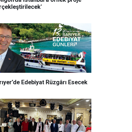
rçekleştirilecek'
rıyer’de Edebiyat Rüzgârı Esecek