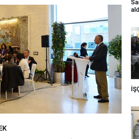
Sa
al
İŞ
EK