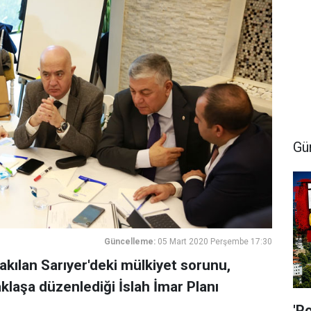
Gü
Güncelleme:
05 Mart 2020 Perşembe 17:30
kılan Sarıyer'deki mülkiyet sorunu,
aklaşa düzenlediği İslah İmar Planı
'P