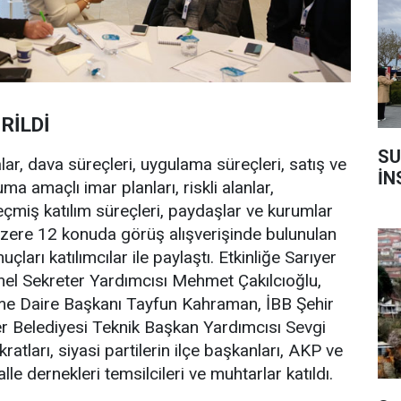
RİLDİ
SU
ar, dava süreçleri, uygulama süreçleri, satış ve
İN
a amaçlı imar planları, riskli alanlar,
geçmiş katılım süreçleri, paydaşlar ve kurumlar
üzere 12 konuda görüş alışverişinde bulunulan
ları katılımcılar ile paylaştı. Etkinliğe Sarıyer
el Sekreter Yardımcısı Mehmet Çakılcıoğlu,
irme Daire Başkanı Tayfun Kahraman, İBB Şehir
r Belediyesi Teknik Başkan Yardımcısı Sevgi
ratları, siyasi partilerin ilçe başkanları, AKP ve
le dernekleri temsilcileri ve muhtarlar katıldı.