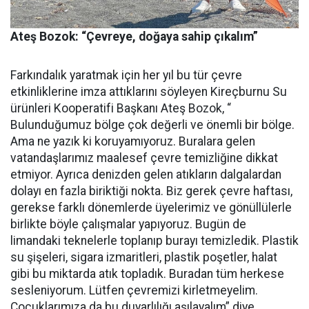
Ateş Bozok: “Çevreye, doğaya sahip çıkalım”
Farkındalık yaratmak için her yıl bu tür çevre
etkinliklerine imza attıklarını söyleyen Kireçburnu Su
ürünleri Kooperatifi Başkanı Ateş Bozok, “
Bulunduğumuz bölge çok değerli ve önemli bir bölge.
Ama ne yazık ki koruyamıyoruz. Buralara gelen
vatandaşlarımız maalesef çevre temizliğine dikkat
etmiyor. Ayrıca denizden gelen atıkların dalgalardan
dolayı en fazla biriktiği nokta. Biz gerek çevre haftası,
gerekse farklı dönemlerde üyelerimiz ve gönüllülerle
birlikte böyle çalışmalar yapıyoruz. Bugün de
limandaki teknelerle toplanıp burayı temizledik. Plastik
su şişeleri, sigara izmaritleri, plastik poşetler, halat
gibi bu miktarda atık topladık. Buradan tüm herkese
sesleniyorum. Lütfen çevremizi kirletmeyelim.
Çocuklarımıza da bu duyarlılığı aşılayalım” diye