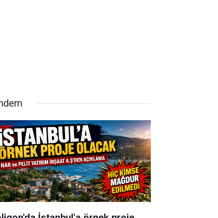
ndem
oligon'da İstanbul'a örnek proje