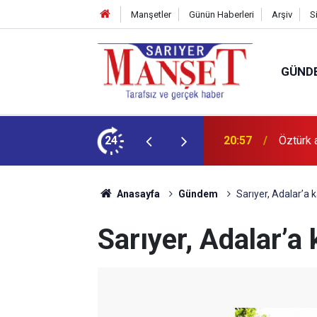
Manşetler
Günün Haberleri
Arşiv
S
GÜND
ecek
24
20:57
Öztürk 
Anasayfa
Gündem
Sarıyer, Adalar’a 
Sarıyer, Adalar’a