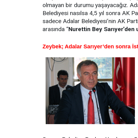
olmayan bir durumu yaşayacağız. Adala
Belediyesi nasılsa 4,5 yıl sonra AK Parti
sadece Adalar Belediyesi’nin AK Partil
arasında “
Nurettin Bey Sarıyer’den
Zeybek; Adalar Sarıyer’den sonra İst