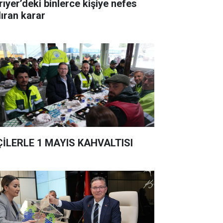
rıyer’deki binlerce kişiye nefes
dıran karar
ÇİLERLE 1 MAYIS KAHVALTISI