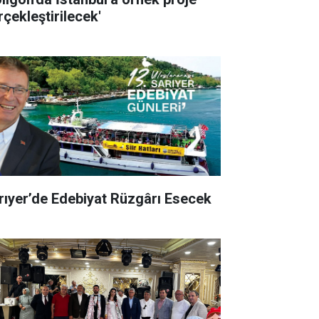
rçekleştirilecek'
rıyer’de Edebiyat Rüzgârı Esecek