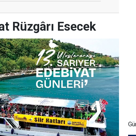
yat Rüzgârı Esecek
Gü