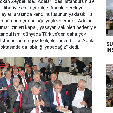
kan Zeybek ise, “Adalar ilçesi İstanbul’un 39
itibariyle en küçük ilçe. Ancak, gerek yerli
m ayları arasında kendi nüfusunun yaklaşık 10
yan nüfusun çoğunluğu yaşlı ve emekli. Adalar
 imar izinleri kapalı, yaşayan sakinleri nedeniyle
İstanbul ismi dünyada Türkiye’den daha çok
 İstanbul’un en gözde ilçelerinden birisi. Adalar
SU
oktasında da işbirliği yapacağız” dedi.
İN