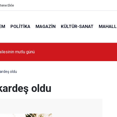
itene Ekle
EM
POLITIKA
MAGAZIN
KÜLTÜR-SANAT
MAHALL
ailesinin mutlu günü
kardeş oldu
 kardeş oldu