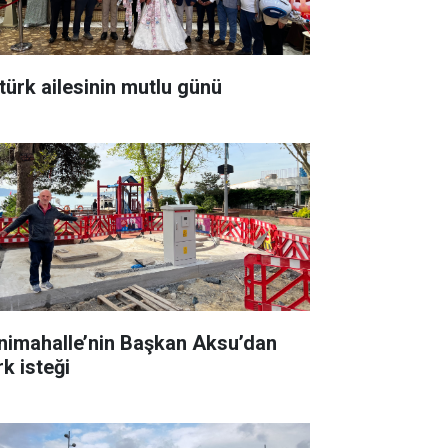
türk ailesinin mutlu günü
nimahalle’nin Başkan Aksu’dan
rk isteği