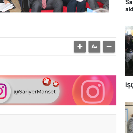
Sa
al
İŞ