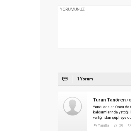
1 Yorum
Turan Tanören
/ 
Yandı adalar. Orası da S
kaldıırmlarında yattığı,
varlığından şüpheye düş
Yanıtla
(0)