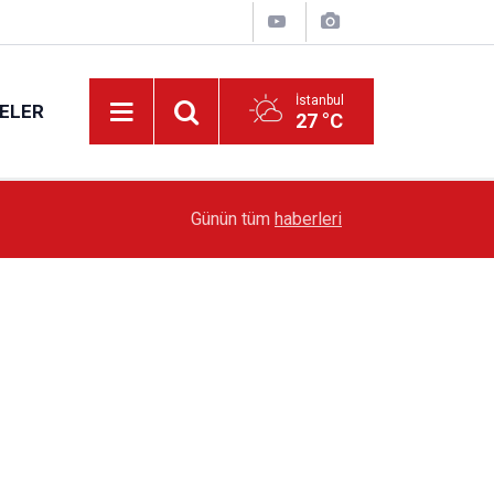
İstanbul
ELER
27 °C
16:48
Yenimahalle’nin Başkan Aksu’dan park isteği
Günün tüm
haberleri