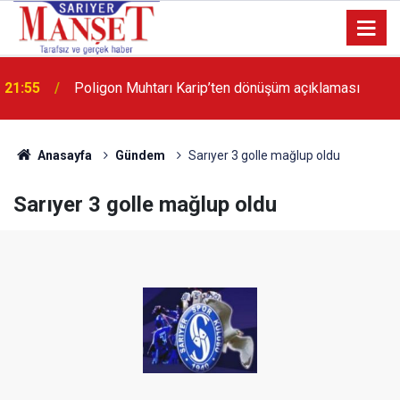
21:55
Poligon Muhtarı Karip’ten dönüşüm açıklaması
13:36
'Poligon'da İstanbul'a örnek proje gerçekleştirilecek'
Anasayfa
Gündem
Sarıyer 3 golle mağlup oldu
Sarıyer 3 golle mağlup oldu