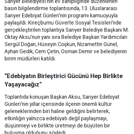
Sarıyer Belediyesi’nin ev sahipliğinde düzenlenen
basın bilgilendirme toplantısında, 13. Uluslararası
Sarıyer Edebiyat Günleri’nin programı kamuoyuyla
paylaşıldı. Kireçburnu Güverte Sosyal Tesisleri’nde
gerçekleştirilen toplantıya Sarıyer Belediye Başkanı M.
Oktay Aksu’nun yanı sıra Belediye Başkan Yardımcıları
Sergül Doğan, Hüseyin Coşkun, Nizamettin Günel,
Ayhan Gedik, Cem Çetin, Osman Demir ve belediyenin
birim müdürleri katıldı.
“Edebiyatın Birleştirici Gücünü Hep Birlikte
Yaşayacağız”
Toplantıda konuşan Başkan Aksu, Sarıyer Edebiyat
Günleri’nin yıllar içerisinde ilçenin önemli kültür
geleneklerinden biri haline geldiğini belirterek,
etkinliğin yalnızca edebiyatı değil paylaşmayı,
düşünmeyi ve birlikte üretmeyi de büyüten bir
buluşma olduğunu söyledi.