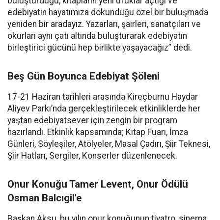
buluşturduğu, kitapların yeni ufuklar açtığı ve
edebiyatın hayatımıza dokunduğu özel bir buluşmada
yeniden bir aradayız. Yazarları, şairleri, sanatçıları ve
okurları aynı çatı altında buluşturarak edebiyatın
birleştirici gücünü hep birlikte yaşayacağız” dedi.
Beş Gün Boyunca Edebiyat Şöleni
17-21 Haziran tarihleri arasında Kireçburnu Haydar
Aliyev Parkı’nda gerçekleştirilecek etkinliklerde her
yaştan edebiyatsever için zengin bir program
hazırlandı. Etkinlik kapsamında; Kitap Fuarı, İmza
Günleri, Söyleşiler, Atölyeler, Masal Çadırı, Şiir Teknesi,
Şiir Hatları, Sergiler, Konserler düzenlenecek.
Onur Konuğu Tamer Levent, Onur Ödülü
Osman Balcıgil’e
Başkan Aksu, bu yılın onur konuğunun tiyatro, sinema