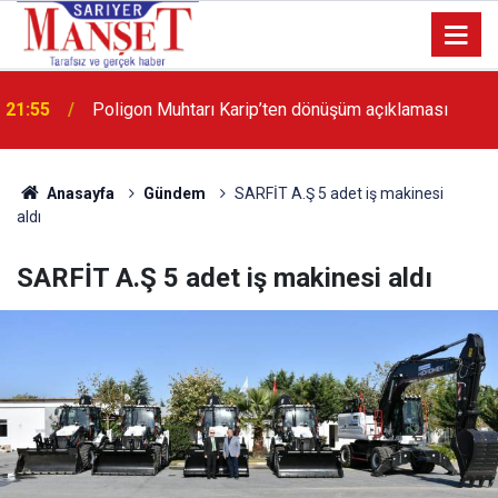
13:36
'Poligon'da İstanbul'a örnek proje gerçekleştirilecek'
Anasayfa
Gündem
SARFİT A.Ş 5 adet iş makinesi
aldı
SARFİT A.Ş 5 adet iş makinesi aldı