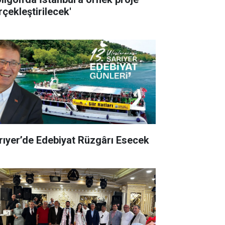
rçekleştirilecek'
rıyer’de Edebiyat Rüzgârı Esecek