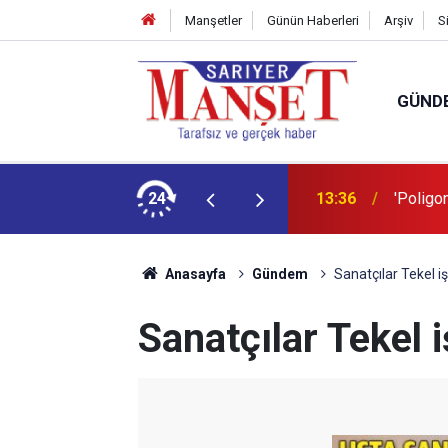
Manşetler
Günün Haberleri
Arşiv
S
GÜND
şüm açıklaması
24
13:36
'Poligon
Anasayfa
Gündem
Sanatçılar Tekel i
Sanatçılar Tekel 