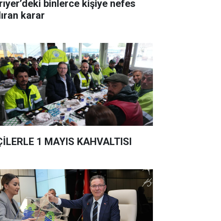
rıyer’deki binlerce kişiye nefes
dıran karar
ÇİLERLE 1 MAYIS KAHVALTISI