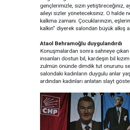
gençlerimizle, sizin yetiştireceğiniz,
aileyi sizler yöneteceksiniz. O halde
kalkma zamanı. Çocuklarınızın, eşlerin
kalkın” diyerek salondan büyük alkış al
Ataol Behramoğlu duygulandırdı
Konuşmalardan sonra sahneye çıkan Ş
insanları dostun bil, kardeşin bil kızı
zulmün önünde dimdik tut onurunu sev
salondaki kadınların duygulu anlar ya
ardından kadınları anlatan slayt göster