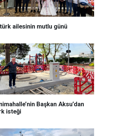
türk ailesinin mutlu günü
nimahalle’nin Başkan Aksu’dan
rk isteği