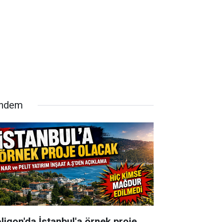
ndem
oligon'da İstanbul'a örnek proje