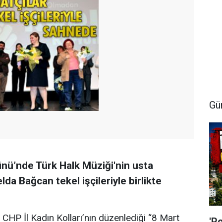
Gü
nü’nde Türk Halk Müziği'nin usta
da Bağcan tekel işçileriyle birlikte
CHP İl Kadın Kolları’nın düzenlediği “8 Mart
'P