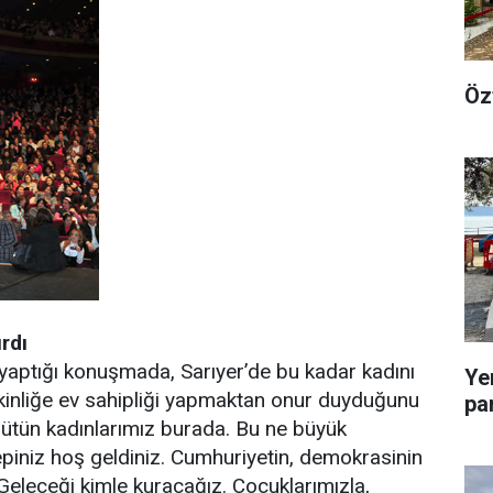
Öz
rdı
yaptığı konuşmada, Sarıyer’de bu kadar kadını
Ye
tkinliğe ev sahipliği yapmaktan onur duyduğunu
pa
r bütün kadınlarımız burada. Bu ne büyük
epiniz hoş geldiniz. Cumhuriyetin, demokrasinin
 Geleceği kimle kuracağız. Çocuklarımızla,