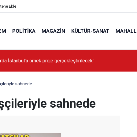
itene Ekle
EM
POLITIKA
MAGAZIN
KÜLTÜR-SANAT
MAHALL
'da İstanbul'a örnek proje gerçekleştirilecek'
şçileriyle sahnede
işçileriyle sahnede