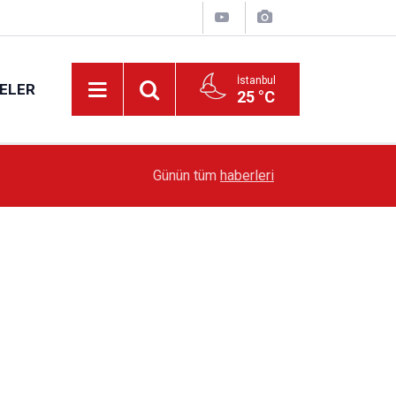
İstanbul
ELER
25 °C
19:51
Sarıyer’de Edebiyat Rüzgârı Esecek
Günün tüm
haberleri