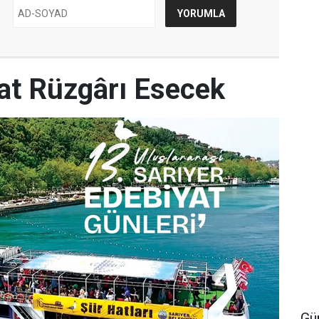
yat Rüzgârı Esecek
Gü