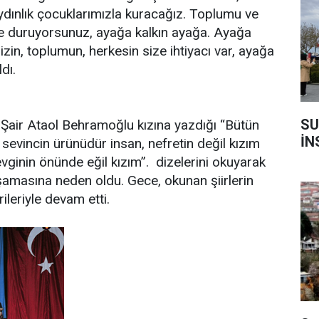
 aydınlık çocuklarımızla kuracağız. Toplumu ve
 ne duruyorsunuz, ayağa kalkın ayağa. Ayağa
izin, toplumun, herkesin size ihtiyacı var, ayağa
dı.
SU
air Ataol Behramoğlu kızına yazdığı “Bütün
İN
m sevincin ürünüdür insan, nefretin değil kızım
ginin önünde eğil kızım”. dizelerini okuyarak
şamasına neden oldu. Gece, okunan şiirlerin
ileriyle devam etti.