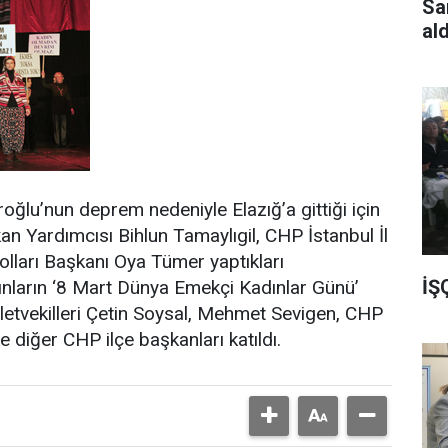
Sa
al
ğlu’nun deprem nedeniyle Elazığ’a gittiği için
n Yardımcısı Bihlun Tamaylıgil, CHP İstanbul İl
lları Başkanı Oya Tümer yaptıkları
İŞ
nların ‘8 Mart Dünya Emekçi Kadınlar Günü’
lletvekilleri Çetin Soysal, Mehmet Sevigen, CHP
e diğer CHP ilçe başkanları katıldı.