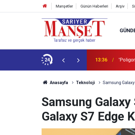
Manşetler
Günün Haberleri
Arşiv
S
GÜND
şüm açıklaması
24
13:36
'Poligon
Anasayfa
Teknoloji
Samsung Galaxy 
Samsung Galaxy
Galaxy S7 Edge K