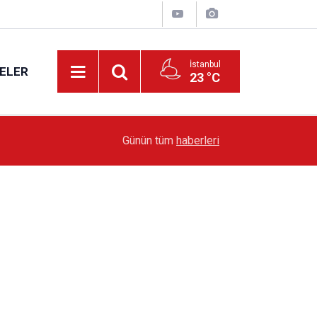
İstanbul
ELER
23 °C
19:51
Sarıyer’de Edebiyat Rüzgârı Esecek
Günün tüm
haberleri