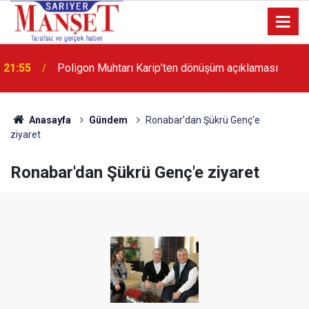
21:55
Poligon Muhtarı Karip’ten dönüşüm açıklaması
13:36
'Poligon'da İstanbul'a örnek proje gerçekleştirilecek'
Anasayfa
Gündem
Ronabar'dan Şükrü Genç'e
ziyaret
Ronabar'dan Şükrü Genç'e ziyaret