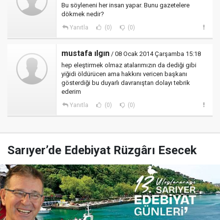
Bu söyleneni her insan yapar. Bunu gazetelere
dökmek nedir?
Yanıtla
(0)
(0)
mustafa ılgın
/ 08 Ocak 2014 Çarşamba 15:18
hep eleştirmek olmaz atalarımızın da dediği gibi
yiğidi öldürücen ama hakkını vericen başkanı
gösterdiği bu duyarlı davranıştan dolayı tebrik
ederim
Yanıtla
(0)
(0)
Sarıyer’de Edebiyat Rüzgârı Esecek