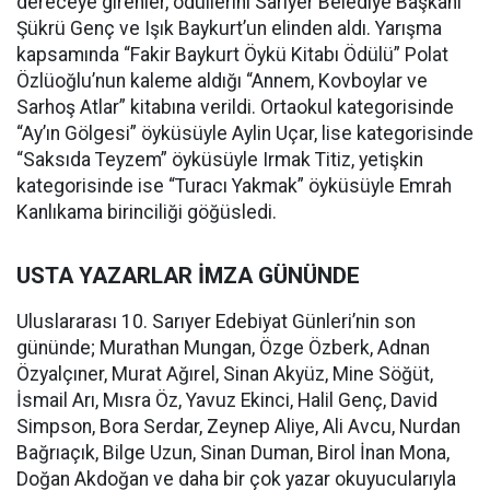
dereceye girenler, ödüllerini Sarıyer Belediye Başkanı
Şükrü Genç ve Işık Baykurt’un elinden aldı. Yarışma
kapsamında “Fakir Baykurt Öykü Kitabı Ödülü” Polat
Özlüoğlu’nun kaleme aldığı “Annem, Kovboylar ve
Sarhoş Atlar” kitabına verildi. Ortaokul kategorisinde
“Ay’ın Gölgesi” öyküsüyle Aylin Uçar, lise kategorisinde
“Saksıda Teyzem” öyküsüyle Irmak Titiz, yetişkin
kategorisinde ise “Turacı Yakmak” öyküsüyle Emrah
Kanlıkama birinciliği göğüsledi.
USTA YAZARLAR İMZA GÜNÜNDE
Uluslararası 10. Sarıyer Edebiyat Günleri’nin son
gününde; Murathan Mungan, Özge Özberk, Adnan
Özyalçıner, Murat Ağırel, Sinan Akyüz, Mine Söğüt,
İsmail Arı, Mısra Öz, Yavuz Ekinci, Halil Genç, David
Simpson, Bora Serdar, Zeynep Aliye, Ali Avcu, Nurdan
Bağrıaçık, Bilge Uzun, Sinan Duman, Birol İnan Mona,
Doğan Akdoğan ve daha bir çok yazar okuyucularıyla