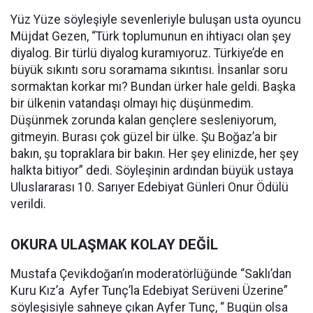
Yüz Yüze söyleşiyle sevenleriyle buluşan usta oyuncu
Müjdat Gezen, “Türk toplumunun en ihtiyacı olan şey
diyalog. Bir türlü diyalog kuramıyoruz. Türkiye’de en
büyük sıkıntı soru soramama sıkıntısı. İnsanlar soru
sormaktan korkar mı? Bundan ürker hale geldi. Başka
bir ülkenin vatandaşı olmayı hiç düşünmedim.
Düşünmek zorunda kalan gençlere sesleniyorum,
gitmeyin. Burası çok güzel bir ülke. Şu Boğaz’a bir
bakın, şu topraklara bir bakın. Her şey elinizde, her şey
halkta bitiyor” dedi. Söyleşinin ardından büyük ustaya
Uluslararası 10. Sarıyer Edebiyat Günleri Onur Ödülü
verildi.
OKURA ULAŞMAK KOLAY DEĞİL
Mustafa Çevikdoğan’ın moderatörlüğünde “Saklı’dan
Kuru Kız’a Ayfer Tunç’la Edebiyat Serüveni Üzerine”
söyleşisiyle sahneye çıkan Ayfer Tunç,
“ Bugün olsa