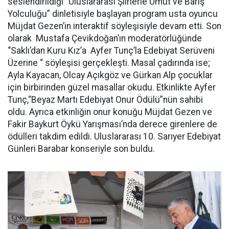
seslendirildiği “Uluslararası Şiirlerle Umut ve Barış
Yolculuğu” dinletisiyle başlayan program usta oyuncu
Müjdat Gezen’in interaktif söyleşisiyle devam etti. Son
olarak Mustafa Çevikdoğan’ın moderatörlüğünde
“Saklı’dan Kuru Kız’a Ayfer Tunç’la Edebiyat Serüveni
Üzerine “ söyleşisi gerçekleşti. Masal çadırında ise;
Ayla Kayacan, Olcay Açıkgöz ve Gürkan Alp çocuklar
için birbirinden güzel masallar okudu. Etkinlikte Ayfer
Tunç,“Beyaz Martı Edebiyat Onur Ödülü”nün sahibi
oldu. Ayrıca etkinliğin onur konuğu Müjdat Gezen ve
Fakir Baykurt Öykü Yarışması’nda derece girenlere de
ödülleri takdim edildi. Uluslararası 10. Sarıyer Edebiyat
Günleri Barabar konseriyle son buldu.