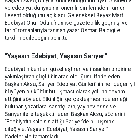
Başkan Aksu, bu yılın onur konuğunun tiyatro, sinema
ve edebiyat dünyasının önemli isimlerinden Tamer
Levent olduğunu açıkladı. Geleneksel Beyaz Martı
Edebiyat Onur Ödülü’nün ise gazetecilik geçmişi ve
tarihî romanlarıyla tanınan yazar Osman Balcıgil’e
takdim edileceğini belirtti.
“Yaşasın Edebiyat, Yaşasın Sarıyer”
Edebiyatın kentleri güzelleştiren ve insanları birbirine
yakınlaştıran güçlü bir araç olduğunu ifade eden
Başkan Aksu, Sarıyer Edebiyat Günleri’nin her geçen yıl
büyüyen bir kültür buluşması olarak yoluna devam
ettiğini söyledi. Etkinliğin gerçekleşmesinde emeği
bulunan yazarlara, sanatçılara, yayınevlerine ve
Sarıyerlilere teşekkür eden Başkan Aksu, sözlerini
“Edebiyatın kalbinin attığı Sarıyer’de buluşmak
dileğiyle. Yaşasın Edebiyat, Yaşasın Sarıyer”
ifadeleriyle tamamladı.