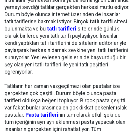
İnsanların yemekten sonra ya da herhangi bir zamanda
yemeyi sevdiği tatlılar gerçekten herkesi mutlu ediyor.
Durum böyle olunca internet üzerinden de insanlar
tatlı tariflerine bakmak istiyor. Birçok
tatlı tarifi
sitesi
bulunmakta ve bu
tatlı tarifleri
sitelerinde günlük
olarak binlerce yeni tatlı tarifi paylaşılıyor. İnsanlar
kendi yaptıkları tatlı tariflerini de sitelerin editörleriyle
paylaşarak herkesin damak zevkine yeni tatlı tariflerini
sunuyorlar. Yeni evlenen gelinlerin de başvurduğu bir
şey olan
yeni tatlı tarifleri
ile yeni tatlı çeşitleri
öğreniyorlar.
Tatlıların her zaman vazgeçilmezi olan pastalar ise
gerçekten çok çeşitli. Durum böyle olunca pasta
tarifleri oldukça beğeni topluyor. Birçok pasta çeşitti
var fakat bunlar arasında en çok dikkat çekenler ıslak
pastalar.
Pasta tarifleri
nin tam olarak etkili şekilde
tüm içeriğinin ayrı ayrı eklenmesi pasta yapacak olan
insanların gerçekten içini rahatlatıyor. Tüm