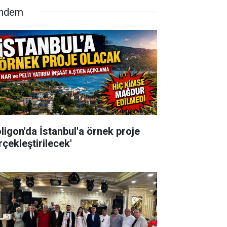
ndem
oligon'da İstanbul'a örnek proje
rçekleştirilecek'