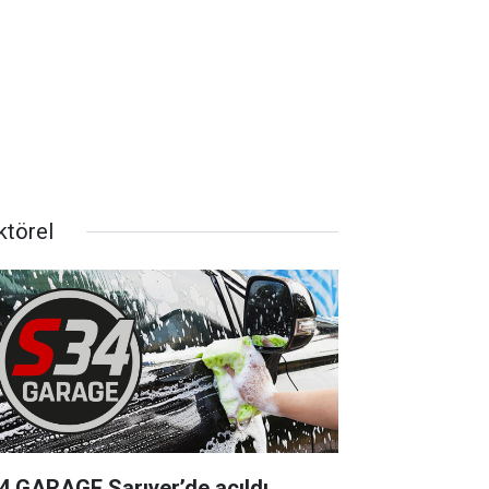
ktörel
4 GARAGE Sarıyer’de açıldı