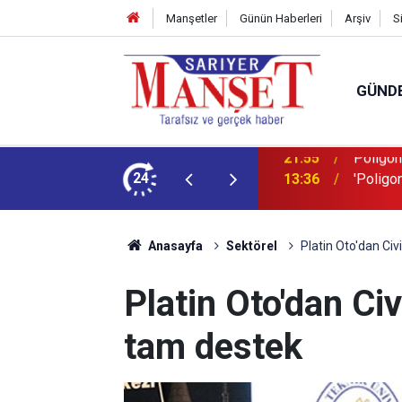
Manşetler
Günün Haberleri
Arşiv
S
GÜND
şüm açıklaması
24
13:36
'Poligon
Anasayfa
Sektörel
Platin Oto'dan Ci
Platin Oto'dan Ci
tam destek