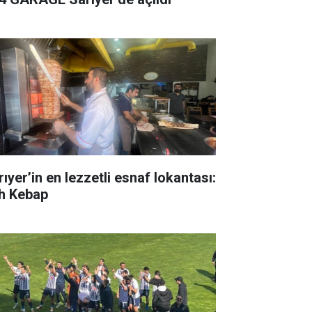
ıyer’in en lezzetli esnaf lokantası:
h Kebap