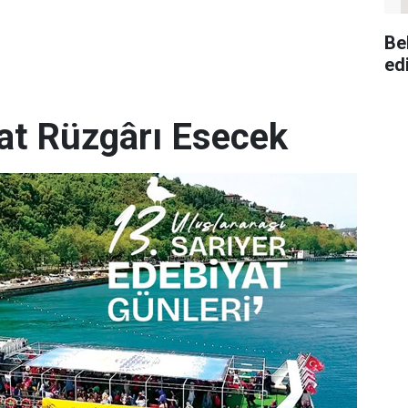
Be
ed
yat Rüzgârı Esecek