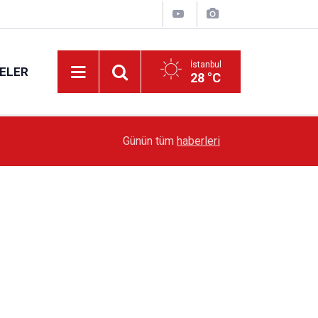
İstanbul
ELER
28 °C
19:51
Sarıyer’de Edebiyat Rüzgârı Esecek
Günün tüm
haberleri