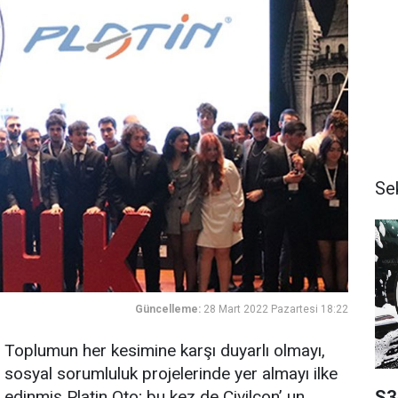
Se
Güncelleme:
28 Mart 2022 Pazartesi 18:22
Toplumun her kesimine karşı duyarlı olmayı,
sosyal sorumluluk projelerinde yer almayı ilke
S3
edinmiş Platin Oto; bu kez de Civilcon’ un