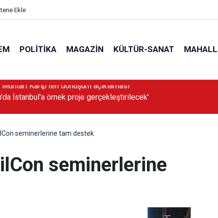
itene Ekle
EM
POLITIKA
MAGAZIN
KÜLTÜR-SANAT
MAHALL
'da İstanbul'a örnek proje gerçekleştirilecek'
vilCon seminerlerine tam destek
vilCon seminerlerine