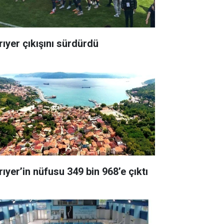
rıyer çıkışını sürdürdü
rıyer’in nüfusu 349 bin 968’e çıktı