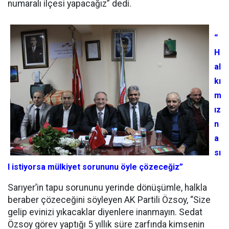
numaralı ilçesi yapacağız” dedi.
“
H
al
kı
m
ız
n
a
sı
l istiyorsa mülkiyet sorununu öyle çözeceğiz”
Sarıyer’in tapu sorununu yerinde dönüşümle, halkla
beraber çözeceğini söyleyen AK Partili Özsoy, “Size
gelip evinizi yıkacaklar diyenlere inanmayın. Sedat
Özsoy görev yaptığı 5 yıllık süre zarfında kimsenin