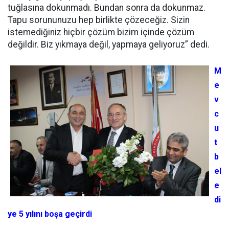
tuğlasına dokunmadı. Bundan sonra da dokunmaz.
Tapu sorununuzu hep birlikte çözeceğiz. Sizin
istemediğiniz hiçbir çözüm bizim içinde çözüm
değildir. Biz yıkmaya değil, yapmaya geliyoruz” dedi.
M
e
v
c
u
t
b
el
e
di
ye 5 yılını boşa geçirdi