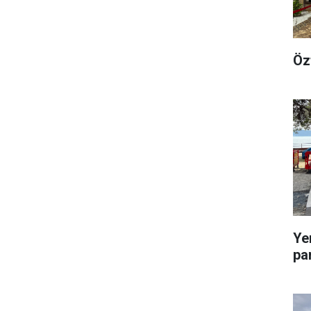
Öz
Ye
pa