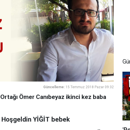
Gü
Güncelleme:
15 Temmuz 2018 Pazar 09:32
Ortağı Ömer Canıbeyaz ikinci kez baba
Hoşgeldin YİĞİT bebek
'P