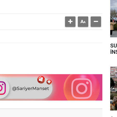
SU
İN