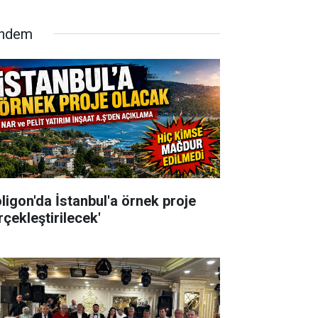
ndem
oligon'da İstanbul'a örnek proje
rçekleştirilecek'