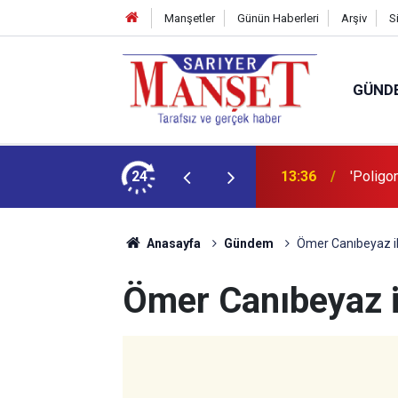
Manşetler
Günün Haberleri
Arşiv
S
GÜND
şüm açıklaması
24
13:36
'Poligon
Anasayfa
Gündem
Ömer Canıbeyaz ik
Ömer Canıbeyaz i