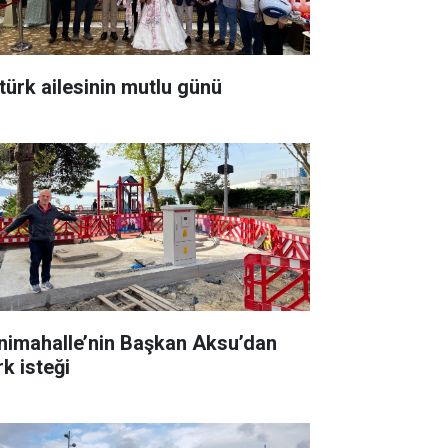
türk ailesinin mutlu günü
nimahalle’nin Başkan Aksu’dan
rk isteği