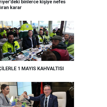
rıyer’deki binlerce kişiye nefes
dıran karar
ÇİLERLE 1 MAYIS KAHVALTISI