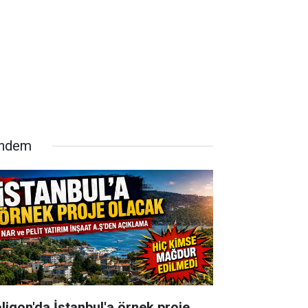
ndem
oligon'da İstanbul'a örnek proje