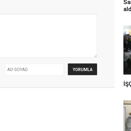
Sa
al
İŞ