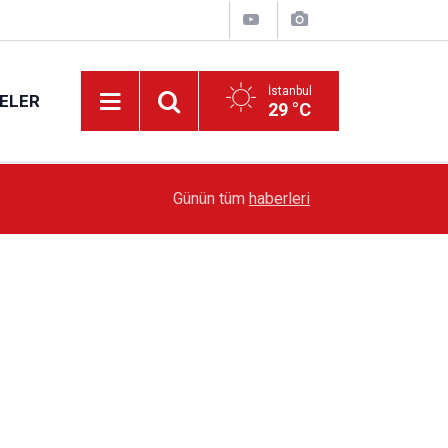
İstanbul
ELER
29 °C
19:51
Sarıyer’de Edebiyat Rüzgârı Esecek
Günün tüm
haberleri