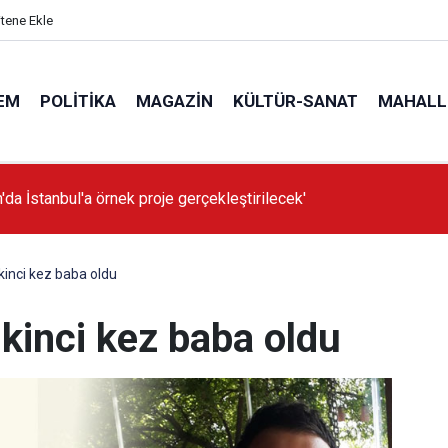
itene Ekle
EM
POLITIKA
MAGAZIN
KÜLTÜR-SANAT
MAHALL
'da İstanbul'a örnek proje gerçekleştirilecek'
inci kez baba oldu
kinci kez baba oldu