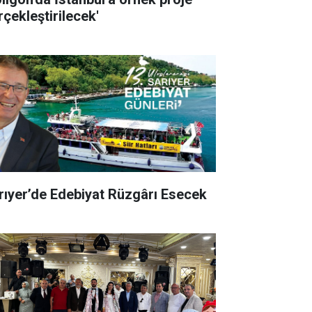
rçekleştirilecek'
rıyer’de Edebiyat Rüzgârı Esecek