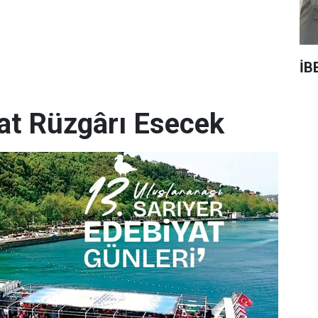
İB
yat Rüzgârı Esecek