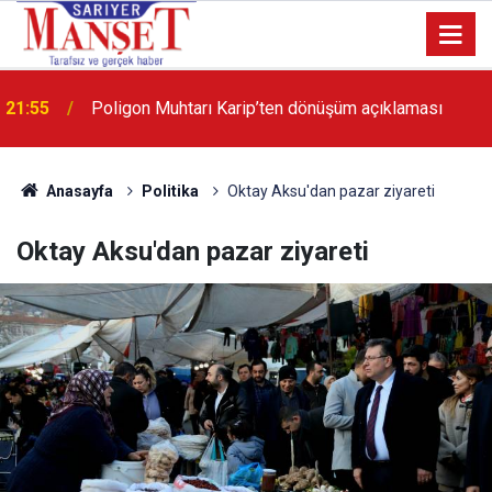
21:55
Poligon Muhtarı Karip’ten dönüşüm açıklaması
13:36
'Poligon'da İstanbul'a örnek proje gerçekleştirilecek'
Anasayfa
Politika
Oktay Aksu'dan pazar ziyareti
Oktay Aksu'dan pazar ziyareti