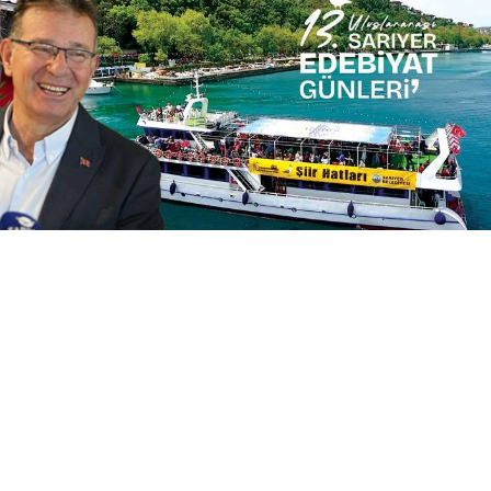
Yayınlanma:
16 Haziran 2026 Salı 19:51
Sarıyer Belediyesi tarafından 17-21 Haziran
tarihleri arasında Kireçburnu Haydar Aliyev
Parkı’nda düzenlenecek 13. Uluslararası Sarıyer
Edebiyat Günleri’nin tanıtım toplantısı
gerçekleştirildi.