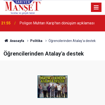
13:36
'Poligon'da İstanbul'a örnek proje gerçekleştirilecek'
Anasayfa
Politika
Öğrencilerinden Atalay'a destek
Öğrencilerinden Atalay'a destek