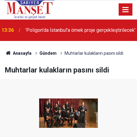
13:36
'Poligon'da İstanbul'a örnek proje gerçekleştirilecek'
Anasayfa
Gündem
Muhtarlar kulakların pasını sildi
Muhtarlar kulakların pasını sildi