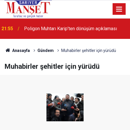
13:36
'Poligon'da İstanbul'a örnek proje gerçekleştirilecek'
Anasayfa
Gündem
Muhabirler şehitler için yürüdü
Muhabirler şehitler için yürüdü