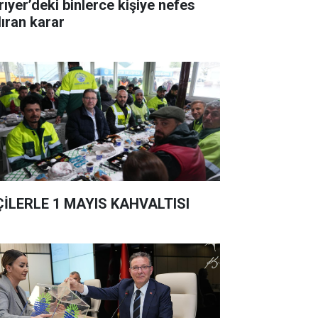
rıyer’deki binlerce kişiye nefes
dıran karar
ÇİLERLE 1 MAYIS KAHVALTISI