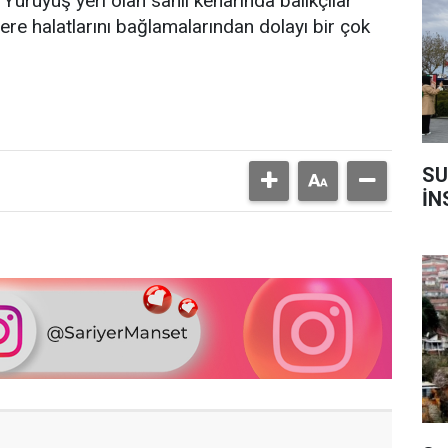
Yürüyüş yeri olan sahil kenarında balıkçılar
lere halatlarını bağlamalarından dolayı bir çok
SU
İN