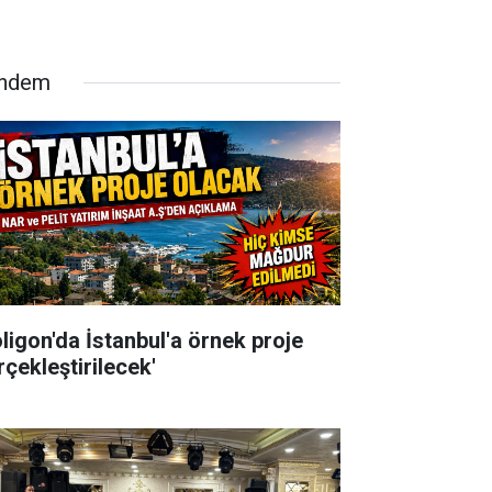
ndem
oligon'da İstanbul'a örnek proje
rçekleştirilecek'