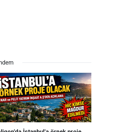
ndem
oligon'da İstanbul'a örnek proje