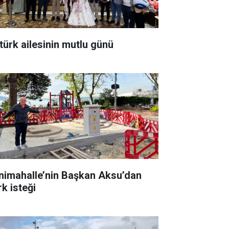
türk ailesinin mutlu günü
nimahalle’nin Başkan Aksu’dan
rk isteği