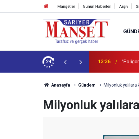
Manşetler
Günün Haberleri
Arşiv
S
GÜND
şüm açıklaması
24
13:36
'Poligon
Anasayfa
Gündem
Milyonluk yalılara k
Milyonluk yalılara