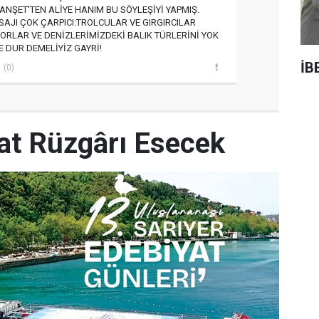
NŞET'TEN ALİYE HANIM BU SÖYLEŞİYİ YAPMIŞ.
SAJI ÇOK ÇARPICI:TROLCULAR VE GIRGIRCILAR
ORLAR VE DENİZLERİMİZDEKİ BALIK TÜRLERİNİ YOK
E DUR DEMELİYİZ GAYRİ!
İB
(0)
yat Rüzgârı Esecek