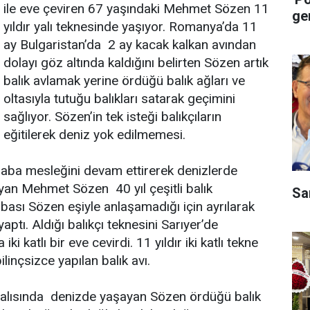
ile eve çeviren 67 yaşındaki Mehmet Sözen 11
ge
yıldır yalı teknesinde yaşıyor. Romanya’da 11
ay Bulgaristan’da 2 ay kacak kalkan avından
dolayı göz altında kaldığını belirten Sözen artık
balık avlamak yerine ördüğü balık ağları ve
oltasıyla tutuğu balıkları satarak geçimini
sağlıyor. Sözen’in tek isteği balıkçıların
eğitilerek deniz yok edilmemesi.
aba mesleğini devam ettirerek denizlerde
ayan Mehmet Sözen 40 yıl çeşitli balık
Sa
abası Sözen eşiyle anlaşamadığı için ayrılarak
aptı. Aldığı balıkçı teknesini Sarıyer’de
i katlı bir eve cevirdi. 11 yıldır iki katlı tekne
linçsizce yapılan balık avı.
ne yalısında denizde yaşayan Sözen ördüğü balık