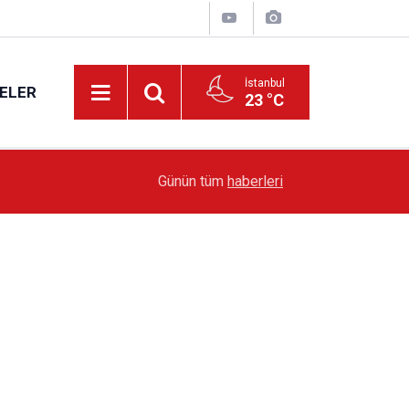
İstanbul
ELER
23 °C
19:51
Sarıyer’de Edebiyat Rüzgârı Esecek
Günün tüm
haberleri