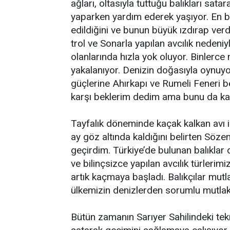
ağları, oltasıyla tuttuğu balıkları sa
yaparken yardım ederek yaşıyor. En bü
edildiğini ve bunun büyük ızdırap ver
trol ve Sonarla yapılan avcılık nedeniy
olanlarında hızla yok oluyor. Binlerce 
yakalanıyor. Denizin doğasıyla oynuyo
güçlerine Ahırkapı ve Rumeli Feneri bö
karşı beklerim dedim ama bunu da kab
Tayfalık döneminde kaçak kalkan avı i
ay göz altında kaldığını belirten Sözen
geçirdim. Türkiye’de bulunan balıkla
ve bilinçsizce yapılan avcılık türlerimiz
artık kaçmaya başladı. Balıkçılar mutlak
ülkemizin denizlerden sorumlu mutlaka
Bütün zamanın Sarıyer Sahilindeki tek