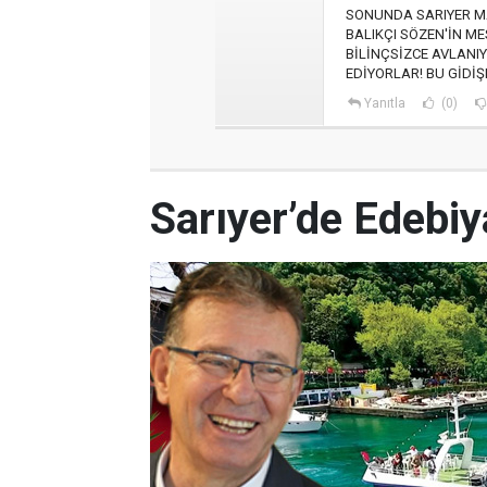
SONUNDA SARIYER MA
BALIKÇI SÖZEN'İN ME
BİLİNÇSİZCE AVLANIY
EDİYORLAR! BU GİDİŞ
Yanıtla
(0)
Sarıyer’de Edebi