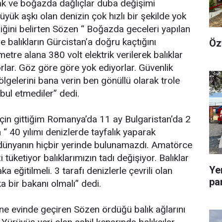
tarak ve boğazda dağlıçlar duba değişimi
yük aşkı olan denizin çok hızlı bir şekilde yok
diğini belirten Sözen “ Boğazda geceleri yapılan
le balıkların Gürcistan’a doğru kaçtığını
Öz
metre alana 380 volt elektrik verilerek balıklar
rlar. Göz göre göre yok ediyorlar. Güvenlik
lgelerini bana verin ben gönüllü olarak trole
ul etmediler” dedi.
çin gittiğim Romanya’da 11 ay Bulgaristan’da 2
 “ 40 yılımı denizlerde tayfalık yaparak
r dünyanın hiçbir yerinde bulunamazdı. Amatörce
i tüketiyor balıklarımızın tadı değişiyor. Balıklar
Ye
a eğitilmeli. 3 tarafı denizlerle çevrili olan
pa
 bir bakanı olmalı” dedi.
ne evinde geçiren Sözen ördüğü balık ağlarını