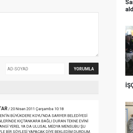
Sa
al
İŞ
TAR
/ 20 Nisan 2011 Çarşamba 10:18
EN'İN BÜYÜKDERE KOYU'NDA SARIYER BELEDİYESİ
NLERİNDE KIÇTANKARA BAĞLI DURAN TEKNE EVİNİ
 HANGİ YEREL YA DA ULUSAL MEDYA MENSUBU ŞU
LE BİR SÖYLEŞİ YAPACAK DİYE BEKLEDİM DURDUM.