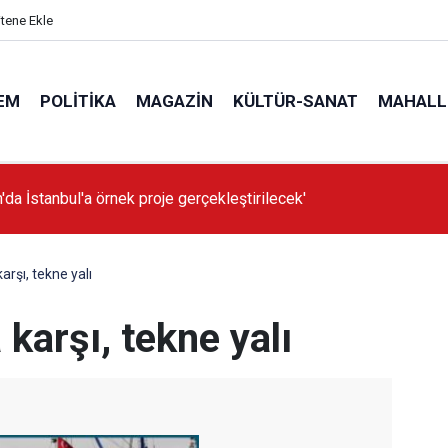
itene Ekle
EM
POLITIKA
MAGAZIN
KÜLTÜR-SANAT
MAHALL
'da İstanbul'a örnek proje gerçekleştirilecek'
arşı, tekne yalı
 karşı, tekne yalı