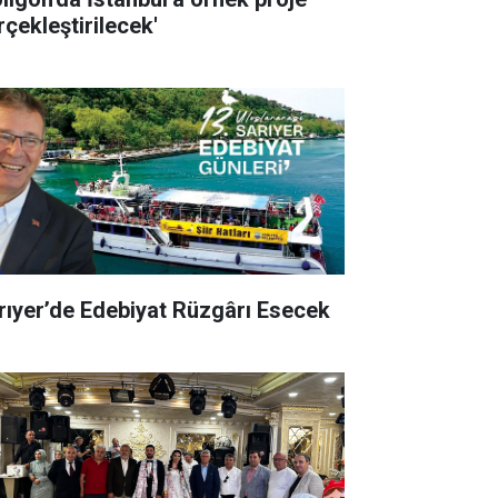
rçekleştirilecek'
rıyer’de Edebiyat Rüzgârı Esecek