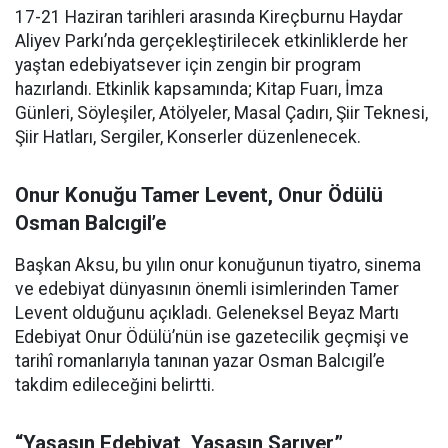
17-21 Haziran tarihleri arasında Kireçburnu Haydar
Aliyev Parkı’nda gerçekleştirilecek etkinliklerde her
yaştan edebiyatsever için zengin bir program
hazırlandı. Etkinlik kapsamında; Kitap Fuarı, İmza
Günleri, Söyleşiler, Atölyeler, Masal Çadırı, Şiir Teknesi,
Şiir Hatları, Sergiler, Konserler düzenlenecek.
Onur Konuğu Tamer Levent, Onur Ödülü
Osman Balcıgil’e
Başkan Aksu, bu yılın onur konuğunun tiyatro, sinema
ve edebiyat dünyasının önemli isimlerinden Tamer
Levent olduğunu açıkladı. Geleneksel Beyaz Martı
Edebiyat Onur Ödülü’nün ise gazetecilik geçmişi ve
tarihî romanlarıyla tanınan yazar Osman Balcıgil’e
takdim edileceğini belirtti.
“Yaşasın Edebiyat, Yaşasın Sarıyer”