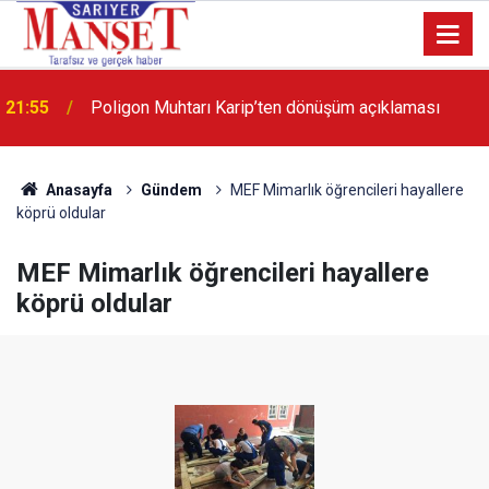
21:55
Poligon Muhtarı Karip’ten dönüşüm açıklaması
13:36
'Poligon'da İstanbul'a örnek proje gerçekleştirilecek'
Anasayfa
Gündem
MEF Mimarlık öğrencileri hayallere
köprü oldular
MEF Mimarlık öğrencileri hayallere
köprü oldular