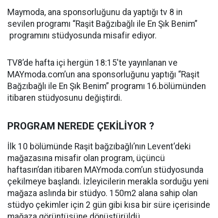
Maymoda, ana sponsorluğunu da yaptığı tv 8 in
sevilen programı “Raşit Bağzıbağlı ile En Şık Benim”
programını stüdyosunda misafir ediyor.
TV8’de hafta içi hergün 18:15'te yayınlanan ve
MAYmoda.com’un ana sponsorluğunu yaptığı “Raşit
Bağzıbağlı ile En Şık Benim” programı 16.bölümünden
itibaren stüdyosunu değiştirdi.
PROGRAM NEREDE ÇEKİLİYOR ?
İlk 10 bölümünde Raşit bağzıbağlı’nın Levent‘deki
mağazasına misafir olan program, üçüncü
haftasın’dan itibaren MAYmoda.com’un stüdyosunda
çekilmeye başlandı. İzleyicilerin merakla sorduğu yeni
mağaza aslında bir stüdyo. 150m2 alana sahip olan
stüdyo çekimler için 2 gün gibi kısa bir süre içerisinde
mağaza görüntüsüne dönüştürüldü.