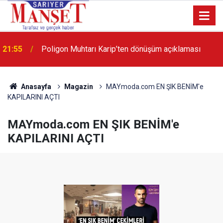
13:36
'Poligon'da İstanbul'a örnek proje gerçekleştirilecek'
Anasayfa
Magazin
MAYmoda.com EN ŞIK BENİM'e
KAPILARINI AÇTI
MAYmoda.com EN ŞIK BENİM'e
KAPILARINI AÇTI