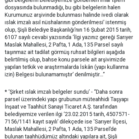
gibi belgelerin Belediyemize gönderilen imar işlem
dosyasında bulunmadığı, bu gibi belgelerin halen
Kurumunuz arşivinde bulunması halinde ivedi olarak
ıslak imzalı asıl nüshalarının gönderilmesi’ istenmiş
olup, Şişli Belediye Başkanlığı’nın 16 Şubat 2015 tarih,
6107 sayılı cevabi yazısında ‘İlgi yazınız gereği Sarıyer
Maslak Mahallesi, 2 Pafta, 1 Ada, 135 Parsel sayılı
taşınmaz ait tadilat görmüş ruhsat bilgileri aşağıda
belirtilmiş olup, bahse konu parsele ait arşivimizde
yapılan tetkik ve araştırmalarda İskân (yapı kullanma
izin) Belgesi bulunamamıştır’ denilmiştir...”
* ‘Şirket ıslak imzalı belgeler sundu’ - “Daha sonra
parsel üzerindeki yapı grubunun müteahhidi Taşyapı
İnşaat ve Taahhüt Sanayi Ticaret A.Ş. tarafından
belediyemize verilen ilgi ‘23.02.2015 tarih, 4507571-
7156/1141 kayıt sayılı’ dilekçede ise ‘Sarıyer İlçesi,
Maslak Mahallesi, 2 Pafta, 1 Ada, 135 Parsel’de
bulunan taahhüdümüz altındaki yapılara ait, Şişli