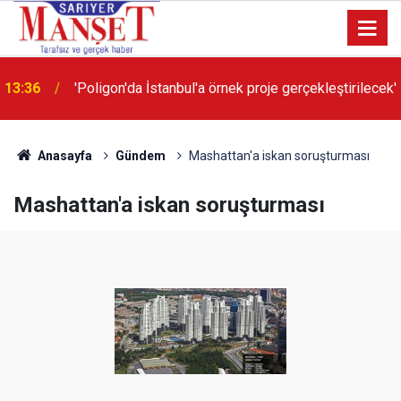
13:36
'Poligon'da İstanbul'a örnek proje gerçekleştirilecek'
Anasayfa
Gündem
Mashattan'a iskan soruşturması
Mashattan'a iskan soruşturması