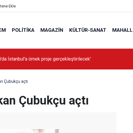
itene Ekle
EM
POLITIKA
MAGAZIN
KÜLTÜR-SANAT
MAHALL
'da İstanbul'a örnek proje gerçekleştirilecek'
an Çubukçu açtı
kan Çubukçu açtı