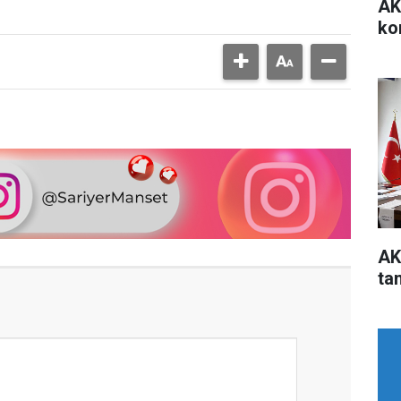
AK
ko
AK
ta