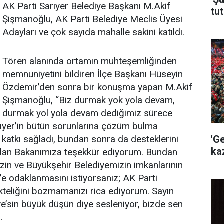
AK Parti Sarıyer Belediye Başkanı M.Akif
tut
Şişmanoğlu, AK Parti Belediye Meclis Üyesi
Adayları ve çok sayıda mahalle sakini katıldı.
Tören alanında ortamın muhteşemliğinden
memnuniyetini bildiren İlçe Başkanı Hüseyin
Özdemir’den sonra bir konuşma yapan M.Akif
Şişmanoğlu, “Biz durmak yok yola devam,
durmak yol yola devam dediğimiz sürece
rıyer’in bütün sorunlarına çözüm bulma
'G
katkı sağladı, bundan sonra da desteklerini
ka
 olan Bakanımıza teşekkür ediyorum. Bundan
izin ve Büyükşehir Belediyemizin imkanlarının
r’e odaklanmasını istiyorsanız; AK Parti
ikteliğini bozmamanızı rica ediyorum. Sayın
’sin büyük düşün diye sesleniyor, bizde sen
.