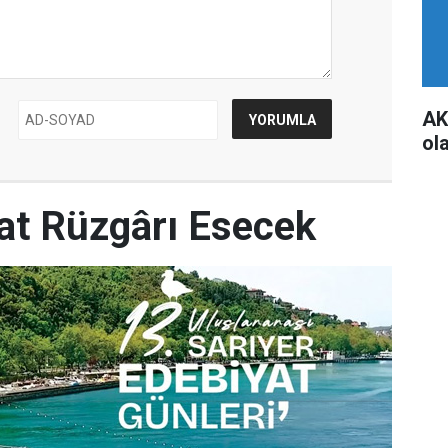
AK
ol
yat Rüzgârı Esecek