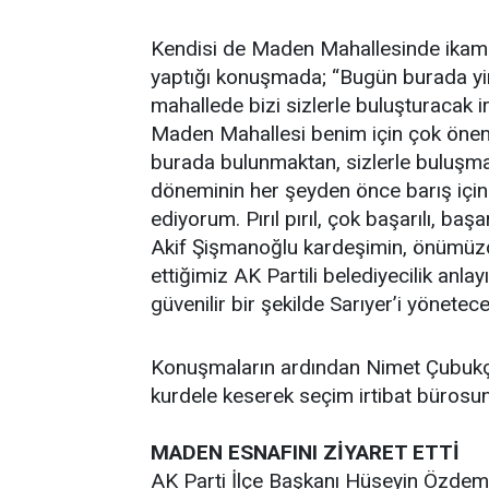
Kendisi de Maden Mahallesinde ikam
yaptığı konuşmada; “Bugün burada yi
mahallede bizi sizlerle buluşturacak i
Maden Mahallesi benim için çok öneml
burada bulunmaktan, sizlerle buluşma
döneminin her şeyden önce barış için
ediyorum. Pırıl pırıl, çok başarılı, ba
Akif Şişmanoğlu kardeşimin, önümüz
ettiğimiz AK Partili belediyecilik anl
güvenilir bir şekilde Sarıyer’i yönete
Konuşmaların ardından Nimet Çubukç
kurdele keserek seçim irtibat bürosunu
MADEN ESNAFINI ZİYARET ETTİ
AK Parti İlçe Başkanı Hüseyin Özdemir