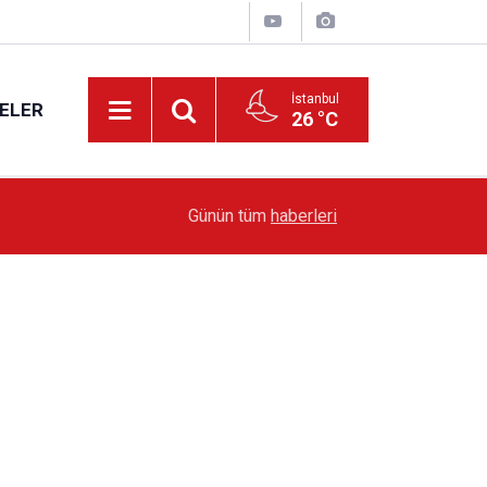
İstanbul
ELER
26 °C
19:51
Sarıyer’de Edebiyat Rüzgârı Esecek
Günün tüm
haberleri