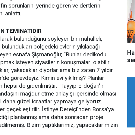
afın sorunlarını yerinde gören ve dertlerini
 anlattı.
IN TEMİNATIDIR
larak bulunduğunu söyleyen bir mahalleli,
e bulundukları bölgedeki evlerin yıkılacağı
Ha
eyen esnafa Şişmanoğlu; “Bunlar dedikodu
ser
mak isteyen siyasilerin konuşmaları olabilir.
klar, yakacaklar diyorlar ama biz zaten 7 yıldır
r’de görevdeyiz. Kimin evi yıkılmış? Planlar
n hepsi de giderilmiştir. Tayyip Erdoğan’ın
tandaşını mağdur etme anlayışı içersinde olması
 daha güzel icraatlar yapmaya geliyoruz.
r geçekleştirilir. İstinye Dereiçi’nden Borsa’ya
ektiği planlanmış ama daha sonradan proje
edilmemiş. Bizim yaptıklarımız, yapacaklarımızın