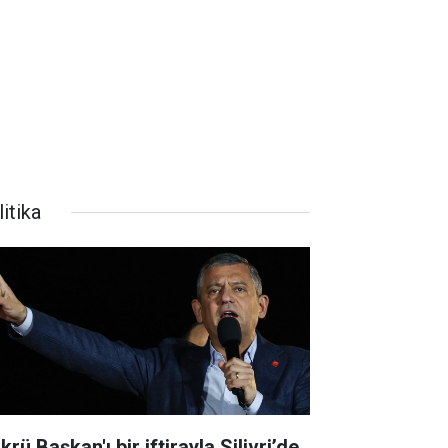
itika
krü Başkan'ı bir iftirayla Silivri’de