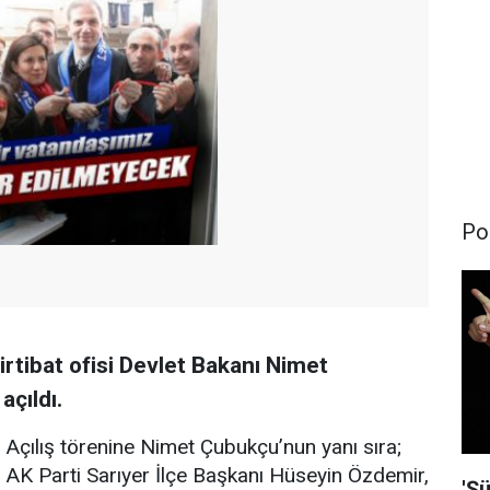
Pol
rtibat ofisi Devlet Bakanı Nimet
açıldı.
Açılış törenine Nimet Çubukçu’nun yanı sıra;
AK Parti Sarıyer İlçe Başkanı Hüseyin Özdemir,
'Şü