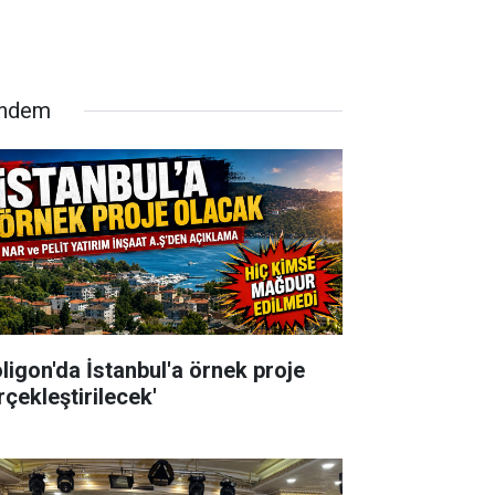
ndem
oligon'da İstanbul'a örnek proje
rçekleştirilecek'