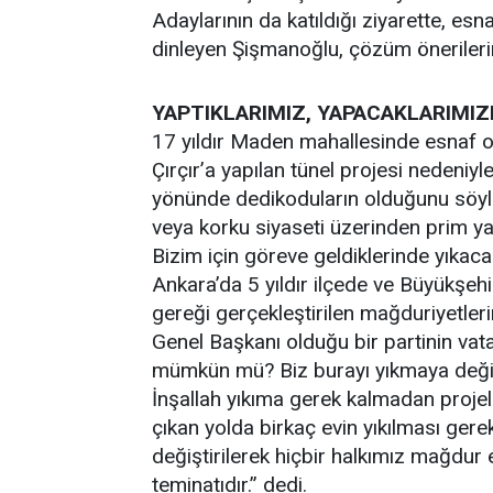
Adaylarının da katıldığı ziyarette, esn
dinleyen Şişmanoğlu, çözüm önerilerini
YAPTIKLARIMIZ, YAPACAKLARIMIZ
17 yıldır Maden mahallesinde esnaf o
Çırçır’a yapılan tünel projesi nedeniyl
yönünde dedikoduların olduğunu söyl
veya korku siyaseti üzerinden prim yap
Bizim için göreve geldiklerinde yıkaca
Ankara’da 5 yıldır ilçede ve Büyükşehi
gereği gerçekleştirilen mağduriyetleri
Genel Başkanı olduğu bir partinin va
mümkün mü? Biz burayı yıkmaya değil
İnşallah yıkıma gerek kalmadan projele
çıkan yolda birkaç evin yıkılması ger
değiştirilerek hiçbir halkımız mağdur 
teminatıdır.” dedi.