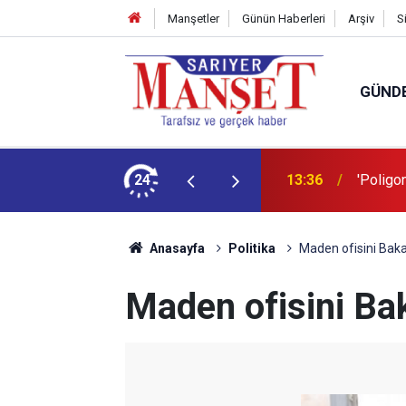
Manşetler
Günün Haberleri
Arşiv
S
GÜND
şüm açıklaması
24
13:36
'Poligon
Anasayfa
Politika
Maden ofisini Bak
Maden ofisini Ba