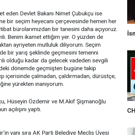
et eden Devlet Bakanı Nimet Çubukçu ise
ne bir seçim heyecanı çerçevesinde hemen her
rtibat bürolarımızdan bir tanesini daha açıyoruz.
İsm
i. Benim ikamet ettiğim yer. O yüzden de
ktan ayriyeten mutluluk diliyorum. Seçim
de bir yarış şeklinde geçmesini temenni
şarılı olduğu kadar da gelecek vadeden sevgili
deki dönemde geçmişten bugüne takip
ayışı içerisinde çalmadan, çaldırmadan, dürüstçe,
ceğine yürekten inanıyorum.
u, Hüseyin Özdemir ve M.Akif Şişmanoğlu
n açılışını yaptı.
CH
’in yanı sıra AK Parti Belediye Meclis Üyesi