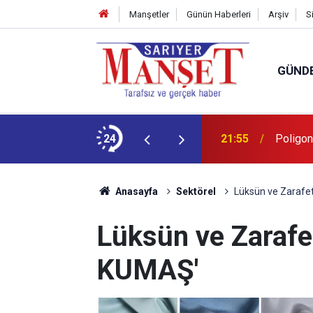
Manşetler
Günün Haberleri
Arşiv
S
GÜND
fi’nden örnek etkinlik
24
21:55
Poligon
Anasayfa
Sektörel
Lüksün ve Zarafet
Lüksün ve Zarafe
KUMAŞ'