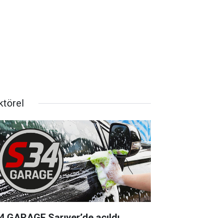
ktörel
4 GARAGE Sarıyer’de açıldı