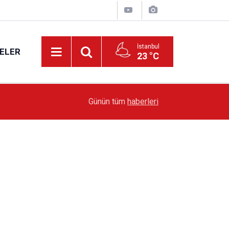
İstanbul
ELER
23 °C
13:36
'Poligon'da İstanbul'a örnek proje gerçekleştiril
Günün tüm
haberleri