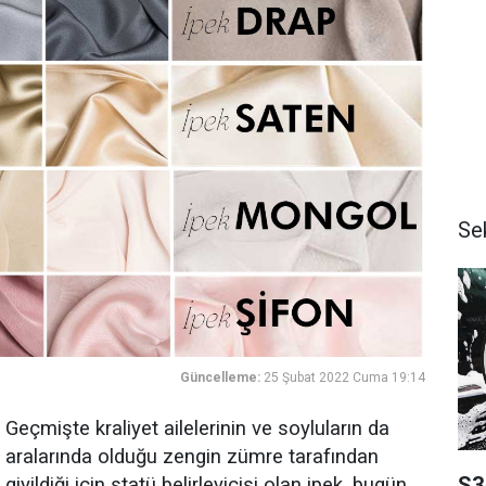
Se
Güncelleme:
25 Şubat 2022 Cuma 19:14
Geçmişte kraliyet ailelerinin ve soyluların da
aralarında olduğu zengin zümre tarafından
S3
giyildiği için statü belirleyicisi olan ipek, bugün