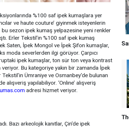
eksiyonlarında %100 saf ipek kumaşlara yer
cılar ve haute couture’ giyinmek isteyenlerin
il, bu sezon ipek kumaş yelpazesine yeni renkler
ştı. Erler Tekstil’in %100 saf ipek kumaş
Sar
pek Saten, İpek Mongol ve İpek Şifon kumaşlar,
üks moda severlerden ilgi görüyor. Çarpıcı
uptaki ipek kumaşlar, ton sür ton veya kontrast
m veriyor. Bu kategoriye yakın bir zamanda İpek
r Tekstil’in Ümraniye ve Osmanbey’de bulunan
lışveriş yapılabiliyor. ‘Online’ alışveriş
kumas.com
adresi hizmet veriyor.
Th
dı. Bazı arkeolojik kanıtlar, Çin’de ipek