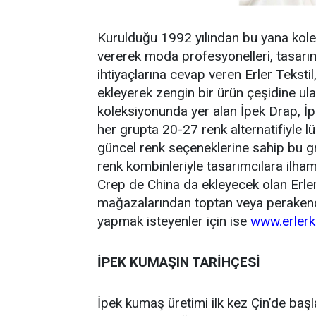
Kurulduğu 1992 yılından bu yana kol
vererek moda profesyonelleri, tasarım
ihtiyaçlarına cevap veren Erler Tekst
ekleyerek zengin bir ürün çeşidine ula
koleksiyonunda yer alan İpek Drap, İ
her grupta 20-27 renk alternatifiyle l
güncel renk seçeneklerine sahip bu gr
renk kombinleriyle tasarımcılara ilha
Crep de China da ekleyecek olan Erle
mağazalarından toptan veya perakende a
yapmak isteyenler için ise
www.erler
İPEK KUMAŞIN TARİHÇESİ
İpek kumaş üretimi ilk kez Çin’de başla