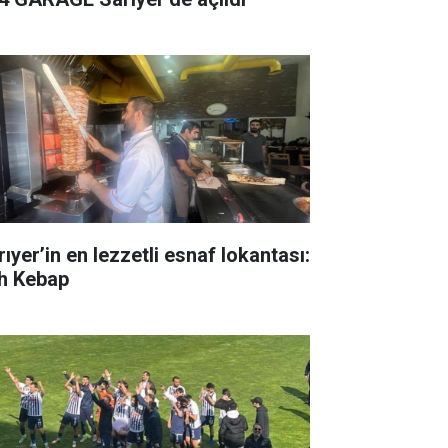
ıyer’in en lezzetli esnaf lokantası:
h Kebap