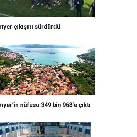
rıyer çıkışını sürdürdü
rıyer’in nüfusu 349 bin 968’e çıktı