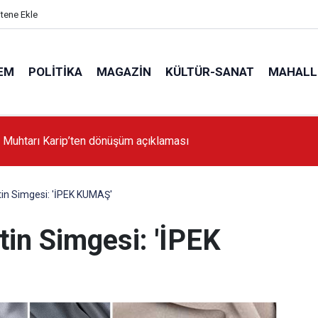
itene Ekle
EM
POLITIKA
MAGAZIN
KÜLTÜR-SANAT
MAHALL
 Muhtarı Karip’ten dönüşüm açıklaması
in Simgesi: 'İPEK KUMAŞ'
tin Simgesi: 'İPEK