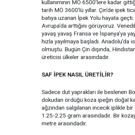
kullanımının MÖ 6500’lere kadar gittiğ
tarih MÖ 3600’lü yıllar. Çin’de ipek 
batıya uzanan İpek Yolu hayata geçti.
Avrupa’da arttığını görüyoruz. Venedi
yavaş yavaş Fransa ve İspanya’ya yayı
hızla yayılmaya başladı. Anadolu’da i
olmuştu. Bugün Çin dışında, Hindistan
üreticisi ülkeler arasındadır.
SAF İPEK NASIL ÜRETİLİR?
Sadece dut yaprakları ile beslenen Bo
dokudan ördüğü koza ipeğin doğal ka
ağzından salgılanan incecik iplikle bir
1.25-2.25 gram arasındadır. Bir kozay
metre arasındadır.