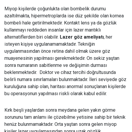
Miyop kişilerde çoğunlukta olan bombelik durumu
azaltılmakta, hipermetroplarda ise düz şekilde olan kornea
bombeli hale getirilmektedir. Kontakt lens ya da gözlük
kullanmayı reddeden insanlar için lazer mantıklı
alternatiflerden biri olabilir.
Lazer göz ameliyatı
, her
isteyen kişiye uygulanamamaktadır. Tekniğin
uygulanmasından önce retina dahil olmak üzere göz
muayenesinin yapılması gerekmektedir. On sekiz yaştan
sonra numaranın sabitlenme ve değişimin durması
beklenmektedir. Doktor ve cihaz tercihi doğrultusunda
belirli numara sınırlamaları bulunmaktadır. İleri seviyede göz
kuruluğuna sahip olan, haritası anormal sonuçlanan kişilerde
bu operasyonun yapılması riskli olarak kabul edilir.
Kırk beşli yaşlardan sonra meydana gelen yakın görme
sorununu tam anlamı ile çözebilme yetisine sahip bir teknik
henüz bulunmamaktadır. Orta yaştan sonra gelen miyop
kişiler lazer uygulamasından sonra uzak gözlük