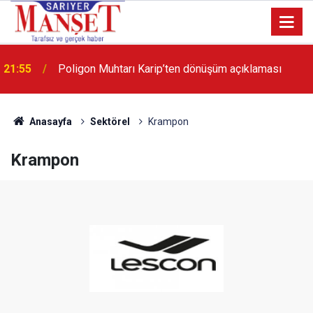
13:36
'Poligon'da İstanbul'a örnek proje gerçekleştirilecek'
Anasayfa
Sektörel
Krampon
Krampon