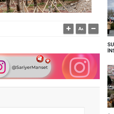
SU
İN