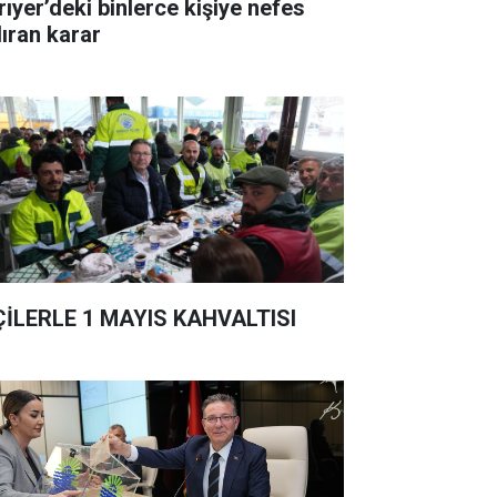
rıyer’deki binlerce kişiye nefes
dıran karar
ÇİLERLE 1 MAYIS KAHVALTISI