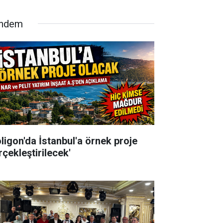
ndem
oligon'da İstanbul'a örnek proje
rçekleştirilecek'