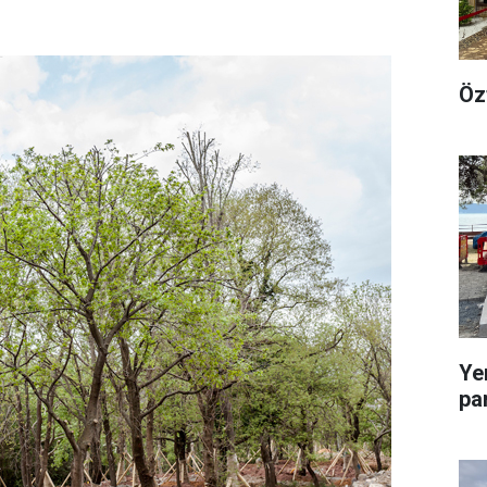
Öz
Ye
pa