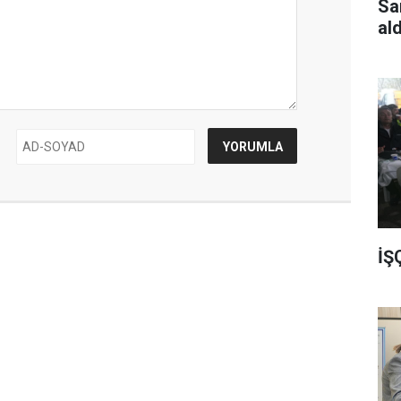
Sa
al
İŞ