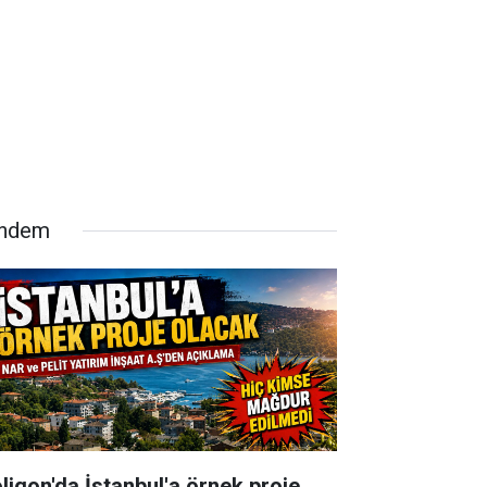
ndem
oligon'da İstanbul'a örnek proje