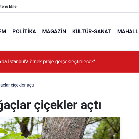
itene Ekle
EM
POLITIKA
MAGAZIN
KÜLTÜR-SANAT
MAHALL
'da İstanbul'a örnek proje gerçekleştirilecek'
çlar çiçekler açtı
açlar çiçekler açtı