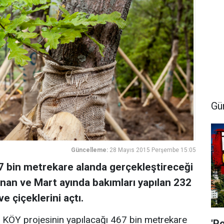
Gü
Güncelleme:
28 Mayıs 2015 Perşembe 15:05
7 bin metrekare alanda gerçekleştireceği
ınan ve Mart ayında bakımları yapılan 232
ve çiçeklerini açtı.
KÖY projesinin yapılacağı 467 bin metrekare
'P