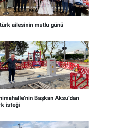
türk ailesinin mutlu günü
nimahalle’nin Başkan Aksu’dan
rk isteği