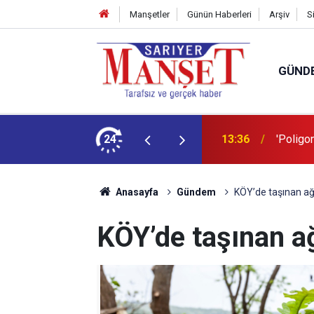
Manşetler
Günün Haberleri
Arşiv
S
GÜND
şüm açıklaması
24
13:36
'Poligon
Anasayfa
Gündem
KÖY’de taşınan ağa
KÖY’de taşınan ağ