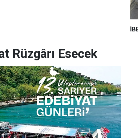
İB
yat Rüzgârı Esecek