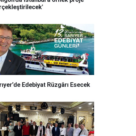
rçekleştirilecek'
rıyer’de Edebiyat Rüzgârı Esecek