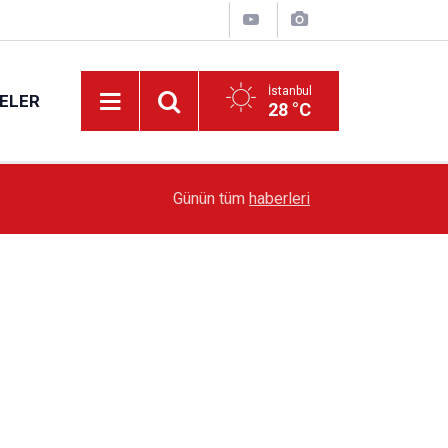
İstanbul
ELER
28 °C
19:51
Sarıyer’de Edebiyat Rüzgârı Esecek
Günün tüm
haberleri