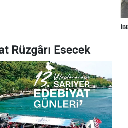
İB
yat Rüzgârı Esecek