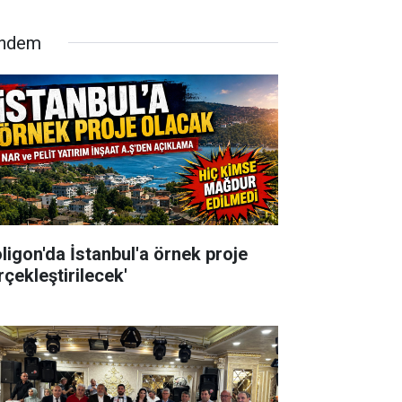
ndem
oligon'da İstanbul'a örnek proje
rçekleştirilecek'