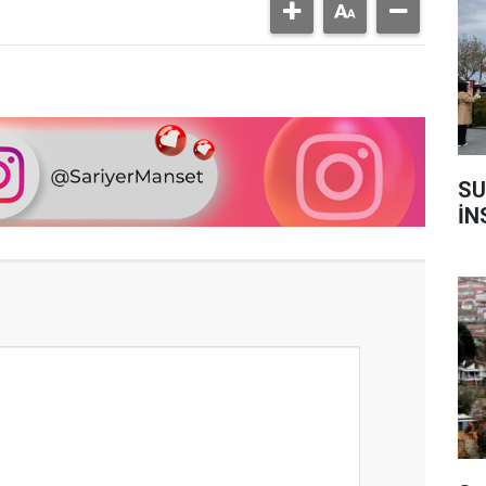
SU
İN