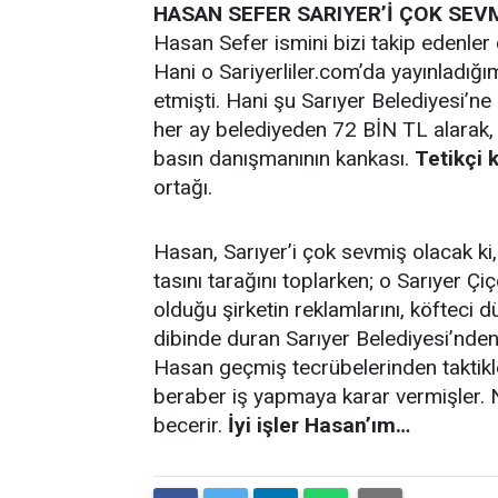
HASAN SEFER SARIYER’İ ÇOK SEVM
Hasan Sefer ismini bizi takip edenler 
Hani o Sariyerliler.com’da yayınladığı
etmişti. Hani şu Sarıyer Belediyesi’n
her ay belediyeden 72 BİN TL alarak, 
basın danışmanının kankası.
Tetikçi 
ortağı.
Hasan, Sarıyer’i çok sevmiş olacak ki,
tasını tarağını toplarken; o Sarıyer Çi
olduğu şirketin reklamlarını, köfteci d
dibinde duran Sarıyer Belediyesi’nden
Hasan geçmiş tecrübelerinden taktik
beraber iş yapmaya karar vermişler. N
becerir.
İyi işler Hasan’ım…