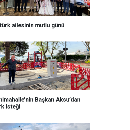
türk ailesinin mutlu günü
nimahalle’nin Başkan Aksu’dan
rk isteği