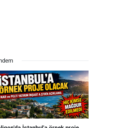
ndem
oligon'da İstanbul'a örnek proje