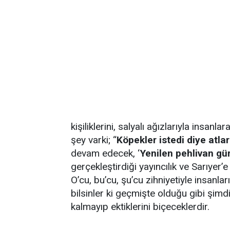
kişiliklerini, salyalı ağızlarıyla insan
şey varki; “
Köpekler istedi diye atla
devam edecek, ‘
Yenilen pehlivan g
gerçekleştirdiği yayıncılık ve Sarıyer’e
O’cu, bu’cu, şu’cu zihniyetiyle insanla
bilsinler ki geçmişte olduğu gibi şimd
kalmayıp ektiklerini biçeceklerdir.