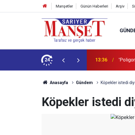
Manşetler
Günün Haberleri
Arşiv
S
GÜND
şüm açıklaması
24
13:36
'Poligon
Anasayfa
Gündem
Köpekler istedi di
Köpekler istedi di