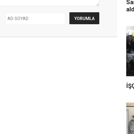
Sa
al
İŞ