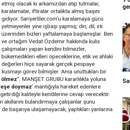
etmiş olacak ki arkamızdan atıp tutmalar,
ge
karalamalar, iftiralar ortalıkta almış başını
gidiyor. Sariyerliler.com’u karalamaya gücü
yetmeyenler yine işbaşı yapmış; din, dil, ırk
üzerinden bizleri yaftalamaya başlamışlar. Ben
ve ortağım Vedat Özdemir hakkında kulis
çalışmaları yapan kendini bilmezler,
bükemedikleri elleri öpeceklerine, etik ve ahlaki
değerleri hiçe sayarak gerçek pespaye
lara kusmayı görev bilmişler. Ama unuttukları bir
r ölmez
”. MANŞET GRUBU kararlılıkla yoluna
Sa
üreşe doymaz
’ mantığıyla hareket edenlere
 getirdiği kaliteyle kendilerine cevap verecektir.
rın akıllarını bulandırmaya çalışanlar şunu
i de başarıya ulaşamayacak, yaptıkları yanlarına