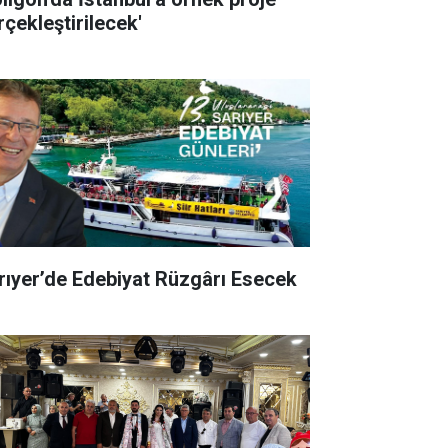
rçekleştirilecek'
rıyer’de Edebiyat Rüzgârı Esecek