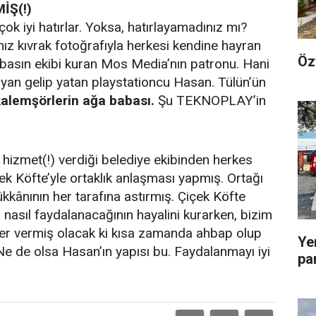
İŞ(!)
çok iyi hatırlar. Yoksa, hatırlayamadınız mı?
mız kıvrak fotoğrafıyla herkesi kendine hayran
Öz
e basın ekibi kuran Mos Media’nın patronu. Hani
yan gelip yatan playstationcu Hasan. Tülün’ün
kalemşörlerin ağa babası.
Şu TEKNOPLAY’in
 hizmet(!) verdiği belediye ekibinden herkes
çek Köfte’yle ortaklık anlaşması yapmış. Ortağı
ükkânının her tarafına astırmış. Çiçek Köfte
 nasıl faydalanacağının hayalini kurarken, bizim
ler vermiş olacak ki kısa zamanda ahbap olup
Ye
e de olsa Hasan’ın yapısı bu. Faydalanmayı iyi
pa