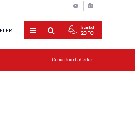
İstanbul
ELER
23 °C
19:51
Sarıyer’de Edebiyat Rüzgârı Esecek
Günün tüm
haberleri