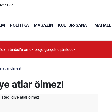
itene Ekle
EM
POLITIKA
MAGAZIN
KÜLTÜR-SANAT
MAHALL
'da İstanbul'a örnek proje gerçekleştirilecek'
ye atlar ölmez!
ye atlar ölmez!