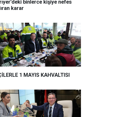
rıyer’deki binlerce kişiye nefes
dıran karar
ÇİLERLE 1 MAYIS KAHVALTISI