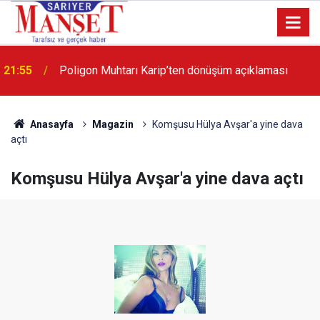
13:36
'Poligon'da İstanbul'a örnek proje gerçekleştirilecek'
Anasayfa
Magazin
Komşusu Hülya Avşar'a yine dava
açtı
Komşusu Hülya Avşar'a yine dava açtı