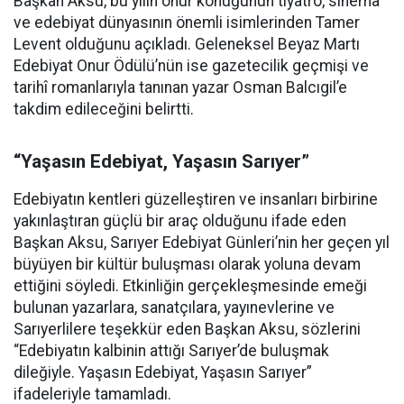
Başkan Aksu, bu yılın onur konuğunun tiyatro, sinema
ve edebiyat dünyasının önemli isimlerinden Tamer
Levent olduğunu açıkladı. Geleneksel Beyaz Martı
Edebiyat Onur Ödülü’nün ise gazetecilik geçmişi ve
tarihî romanlarıyla tanınan yazar Osman Balcıgil’e
takdim edileceğini belirtti.
“Yaşasın Edebiyat, Yaşasın Sarıyer”
Edebiyatın kentleri güzelleştiren ve insanları birbirine
yakınlaştıran güçlü bir araç olduğunu ifade eden
Başkan Aksu, Sarıyer Edebiyat Günleri’nin her geçen yıl
büyüyen bir kültür buluşması olarak yoluna devam
ettiğini söyledi. Etkinliğin gerçekleşmesinde emeği
bulunan yazarlara, sanatçılara, yayınevlerine ve
Sarıyerlilere teşekkür eden Başkan Aksu, sözlerini
“Edebiyatın kalbinin attığı Sarıyer’de buluşmak
dileğiyle. Yaşasın Edebiyat, Yaşasın Sarıyer”
ifadeleriyle tamamladı.