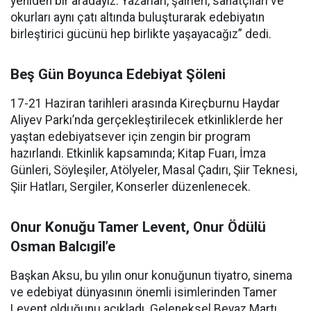
yeniden bir aradayız. Yazarları, şairleri, sanatçıları ve
okurları aynı çatı altında buluşturarak edebiyatın
birleştirici gücünü hep birlikte yaşayacağız” dedi.
Beş Gün Boyunca Edebiyat Şöleni
17-21 Haziran tarihleri arasında Kireçburnu Haydar
Aliyev Parkı’nda gerçekleştirilecek etkinliklerde her
yaştan edebiyatsever için zengin bir program
hazırlandı. Etkinlik kapsamında; Kitap Fuarı, İmza
Günleri, Söyleşiler, Atölyeler, Masal Çadırı, Şiir Teknesi,
Şiir Hatları, Sergiler, Konserler düzenlenecek.
Onur Konuğu Tamer Levent, Onur Ödülü
Osman Balcıgil’e
Başkan Aksu, bu yılın onur konuğunun tiyatro, sinema
ve edebiyat dünyasının önemli isimlerinden Tamer
Levent olduğunu açıkladı. Geleneksel Beyaz Martı