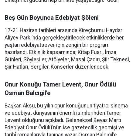
birleştirici gücünü hep birlikte yaşayacağız” dedi.
Beş Gün Boyunca Edebiyat Şöleni
17-21 Haziran tarihleri arasında Kireçburnu Haydar
Aliyev Parkı’nda gerçekleştirilecek etkinliklerde her
yaştan edebiyatsever için zengin bir program
hazırlandı. Etkinlik kapsamında; Kitap Fuarı, İmza
Günleri, Söyleşiler, Atölyeler, Masal Çadırı, Şiir Teknesi,
Şiir Hatları, Sergiler, Konserler düzenlenecek.
Onur Konuğu Tamer Levent, Onur Ödülü
Osman Balcıgil’e
Başkan Aksu, bu yılın onur konuğunun tiyatro, sinema
ve edebiyat dünyasının önemli isimlerinden Tamer
Levent olduğunu açıkladı. Geleneksel Beyaz Martı
Edebiyat Onur Ödülü’nün ise gazetecilik geçmişi ve
tarihî romanlarıyla tanınan yazar Osman Balcıgil’e