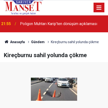
13:36
'Poligon'da İstanbul'a örnek proje gerçekleştirilecek'
Anasayfa
Gündem
Kireçburnu sahil yolunda çökme
Kireçburnu sahil yolunda çökme