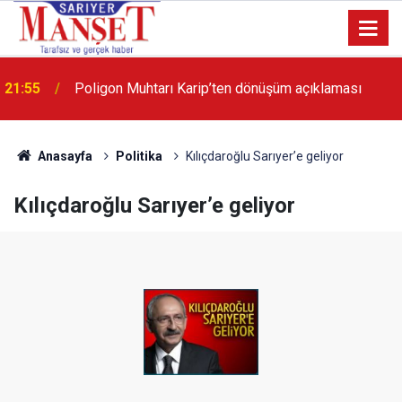
21:55
Poligon Muhtarı Karip’ten dönüşüm açıklaması
13:36
'Poligon'da İstanbul'a örnek proje gerçekleştirilecek'
Anasayfa
Politika
Kılıçdaroğlu Sarıyer’e geliyor
Kılıçdaroğlu Sarıyer’e geliyor