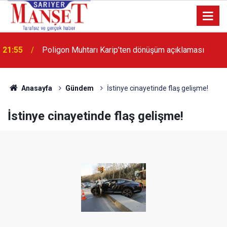
13:36
'Poligon'da İstanbul'a örnek proje gerçekleştirilecek'
Anasayfa
Gündem
İstinye cinayetinde flaş gelişme!
İstinye cinayetinde flaş gelişme!