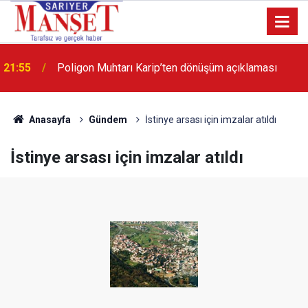
13:36
'Poligon'da İstanbul'a örnek proje gerçekleştirilecek'
Anasayfa
Gündem
İstinye arsası için imzalar atıldı
İstinye arsası için imzalar atıldı