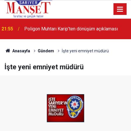
13:36
'Poligon'da İstanbul'a örnek proje gerçekleştirilecek'
Anasayfa
Gündem
İşte yeni emniyet müdürü
İşte yeni emniyet müdürü