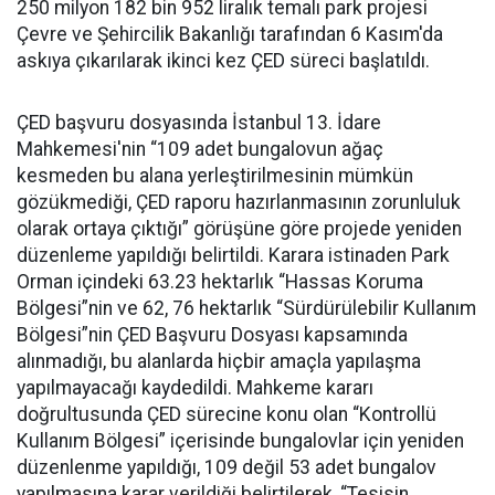
250 milyon 182 bin 952 liralık temalı park projesi
Çevre ve Şehircilik Bakanlığı tarafından 6 Kasım'da
askıya çıkarılarak ikinci kez ÇED süreci başlatıldı.
ÇED başvuru dosyasında İstanbul 13. İdare
Mahkemesi'nin “109 adet bungalovun ağaç
kesmeden bu alana yerleştirilmesinin mümkün
gözükmediği, ÇED raporu hazırlanmasının zorunluluk
olarak ortaya çıktığı” görüşüne göre projede yeniden
düzenleme yapıldığı belirtildi. Karara istinaden Park
Orman içindeki 63.23 hektarlık “Hassas Koruma
Bölgesi”nin ve 62, 76 hektarlık “Sürdürülebilir Kullanım
Bölgesi”nin ÇED Başvuru Dosyası kapsamında
alınmadığı, bu alanlarda hiçbir amaçla yapılaşma
yapılmayacağı kaydedildi. Mahkeme kararı
doğrultusunda ÇED sürecine konu olan “Kontrollü
Kullanım Bölgesi” içerisinde bungalovlar için yeniden
düzenlenme yapıldığı, 109 değil 53 adet bungalov
yapılmasına karar verildiği belirtilerek, “Tesisin