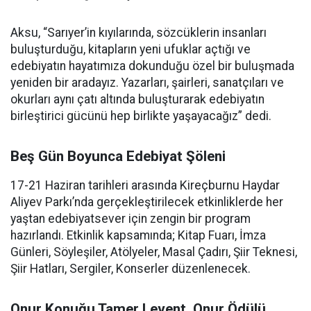
Aksu, “Sarıyer’in kıyılarında, sözcüklerin insanları
buluşturduğu, kitapların yeni ufuklar açtığı ve
edebiyatın hayatımıza dokunduğu özel bir buluşmada
yeniden bir aradayız. Yazarları, şairleri, sanatçıları ve
okurları aynı çatı altında buluşturarak edebiyatın
birleştirici gücünü hep birlikte yaşayacağız” dedi.
Beş Gün Boyunca Edebiyat Şöleni
17-21 Haziran tarihleri arasında Kireçburnu Haydar
Aliyev Parkı’nda gerçekleştirilecek etkinliklerde her
yaştan edebiyatsever için zengin bir program
hazırlandı. Etkinlik kapsamında; Kitap Fuarı, İmza
Günleri, Söyleşiler, Atölyeler, Masal Çadırı, Şiir Teknesi,
Şiir Hatları, Sergiler, Konserler düzenlenecek.
Onur Konuğu Tamer Levent, Onur Ödülü