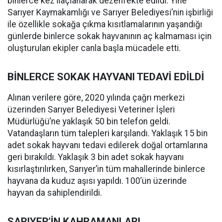
binlerce kez ilaçlanarak dezenfekte edildi. Yine
Sarıyer Kaymakamlığı ve Sarıyer Belediyesi’nin işbirliği
ile özellikle sokağa çıkma kısıtlamalarının yaşandığı
günlerde binlerce sokak hayvanının aç kalmaması için
oluşturulan ekipler canla başla mücadele etti.
BİNLERCE SOKAK HAYVANI TEDAVİ EDİLDİ
Alınan verilere göre, 2020 yılında çağrı merkezi
üzerinden Sarıyer Belediyesi Veteriner İşleri
Müdürlüğü’ne yaklaşık 50 bin telefon geldi.
Vatandaşların tüm talepleri karşılandı. Yaklaşık 15 bin
adet sokak hayvanı tedavi edilerek doğal ortamlarına
geri bırakıldı. Yaklaşık 3 bin adet sokak hayvanı
kısırlaştırılırken, Sarıyer’in tüm mahallerinde binlerce
hayvana da kuduz aşısı yapıldı. 100’ün üzerinde
hayvan da sahiplendirildi.
SARIYER’İN KAHRAMANLARI