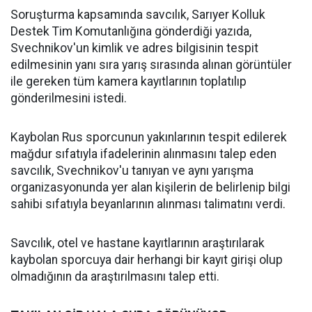
Soruşturma kapsamında savcılık, Sarıyer Kolluk
Destek Tim Komutanlığına gönderdiği yazıda,
Svechnikov'un kimlik ve adres bilgisinin tespit
edilmesinin yanı sıra yarış sırasında alınan görüntüler
ile gereken tüm kamera kayıtlarının toplatılıp
gönderilmesini istedi.
Kaybolan Rus sporcunun yakınlarının tespit edilerek
mağdur sıfatıyla ifadelerinin alınmasını talep eden
savcılık, Svechnikov'u tanıyan ve aynı yarışma
organizasyonunda yer alan kişilerin de belirlenip bilgi
sahibi sıfatıyla beyanlarının alınması talimatını verdi.
Savcılık, otel ve hastane kayıtlarının araştırılarak
kaybolan sporcuya dair herhangi bir kayıt girişi olup
olmadığının da araştırılmasını talep etti.