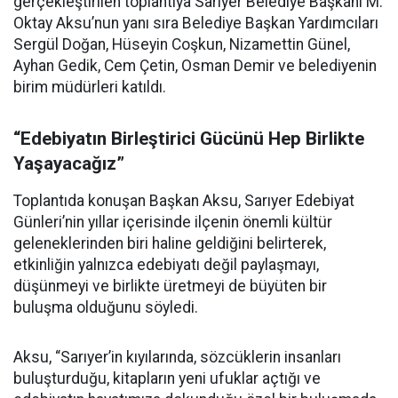
gerçekleştirilen toplantıya Sarıyer Belediye Başkanı M.
Oktay Aksu’nun yanı sıra Belediye Başkan Yardımcıları
Sergül Doğan, Hüseyin Coşkun, Nizamettin Günel,
Ayhan Gedik, Cem Çetin, Osman Demir ve belediyenin
birim müdürleri katıldı.
“Edebiyatın Birleştirici Gücünü Hep Birlikte
Yaşayacağız”
Toplantıda konuşan Başkan Aksu, Sarıyer Edebiyat
Günleri’nin yıllar içerisinde ilçenin önemli kültür
geleneklerinden biri haline geldiğini belirterek,
etkinliğin yalnızca edebiyatı değil paylaşmayı,
düşünmeyi ve birlikte üretmeyi de büyüten bir
buluşma olduğunu söyledi.
Aksu, “Sarıyer’in kıyılarında, sözcüklerin insanları
buluşturduğu, kitapların yeni ufuklar açtığı ve