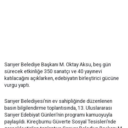
Sarıyer Belediye Başkanı M. Oktay Aksu, beş gün
sürecek etkinliğe 350 sanatçı ve 40 yayınevi
katılacağını açıklarken, edebiyatın birleştirici gücüne
vurgu yaptı.
Sarıyer Belediyesi’nin ev sahipliğinde düzenlenen
basın bilgilendirme toplantısında, 13. Uluslararası
Sarıyer Edebiyat Günleri’nin programı kamuoyuyla
paylaşıldı. Kireçburnu Güverte Sosyal Tesisleri’nde