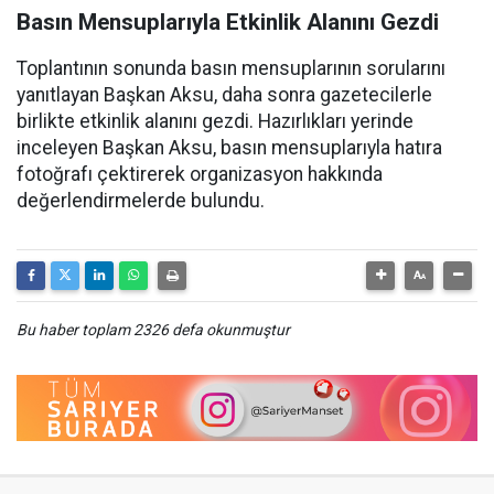
Basın Mensuplarıyla Etkinlik Alanını Gezdi
Toplantının sonunda basın mensuplarının sorularını
yanıtlayan Başkan Aksu, daha sonra gazetecilerle
birlikte etkinlik alanını gezdi. Hazırlıkları yerinde
inceleyen Başkan Aksu, basın mensuplarıyla hatıra
fotoğrafı çektirerek organizasyon hakkında
değerlendirmelerde bulundu.
Bu haber toplam 2326 defa okunmuştur