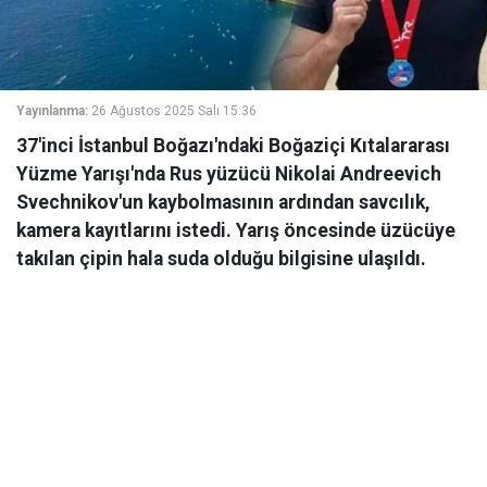
Yayınlanma:
26 Ağustos 2025 Salı 15:36
37'inci İstanbul Boğazı'ndaki Boğaziçi Kıtalararası
Yüzme Yarışı'nda Rus yüzücü Nikolai Andreevich
Svechnikov'un kaybolmasının ardından savcılık,
kamera kayıtlarını istedi. Yarış öncesinde üzücüye
takılan çipin hala suda olduğu bilgisine ulaşıldı.