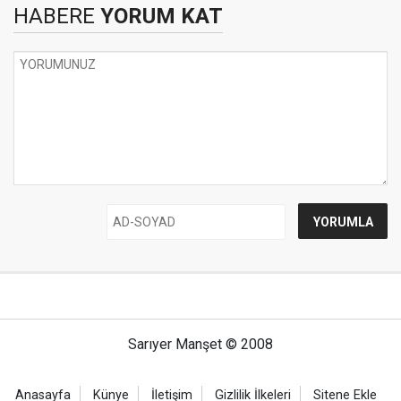
HABERE
YORUM KAT
Sarıyer Manşet © 2008
Anasayfa
Künye
İletişim
Gizlilik İlkeleri
Sitene Ekle