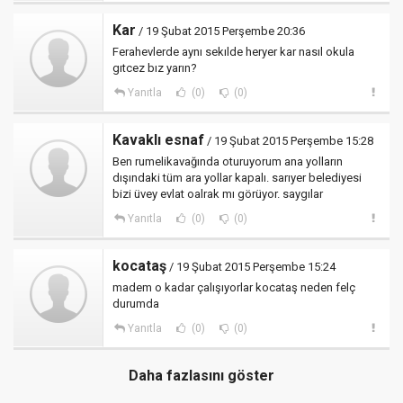
Kar
/ 19 Şubat 2015 Perşembe 20:36
Ferahevlerde aynı sekılde heryer kar nasıl okula
gıtcez bız yarın?
Yanıtla
(0)
(0)
Kavaklı esnaf
/ 19 Şubat 2015 Perşembe 15:28
Ben rumelikavağında oturuyorum ana yolların
dışındaki tüm ara yollar kapalı. sarıyer belediyesi
bizi üvey evlat oalrak mı görüyor. saygılar
Yanıtla
(0)
(0)
kocataş
/ 19 Şubat 2015 Perşembe 15:24
madem o kadar çalışıyorlar kocataş neden felç
durumda
Yanıtla
(0)
(0)
Daha fazlasını göster