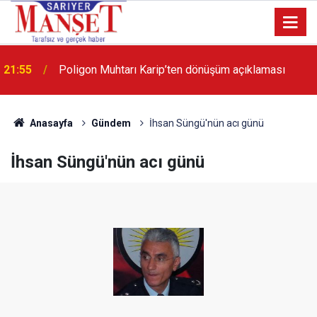
21:55
Poligon Muhtarı Karip’ten dönüşüm açıklaması
13:36
'Poligon'da İstanbul'a örnek proje gerçekleştirilecek'
Anasayfa
Gündem
İhsan Süngü'nün acı günü
İhsan Süngü'nün acı günü