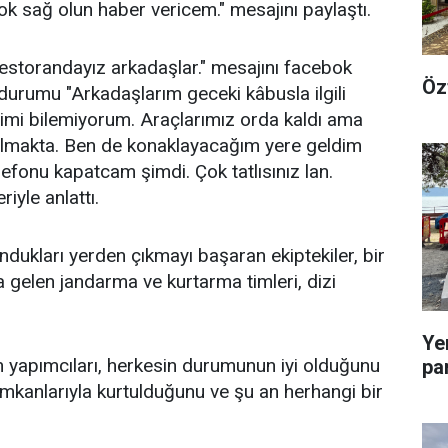
k sağ olun haber vericem." mesajını paylaştı.
estorandayız arkadaşlar." mesajını facebok
Öz
durumu "Arkadaşlarım geceki kâbusla ilgili
imi bilemiyorum. Araçlarımız orda kaldı ama
 almakta. Ben de konaklayacağım yere geldim
onu kapatcam şimdi. Çok tatlısınız lan.
riyle anlattı.
ndukları yerden çıkmayı başaran ekiptekiler, bir
 gelen jandarma ve kurtarma timleri, dizi
Ye
 yapımcıları, herkesin durumunun iyi olduğunu
pa
imkanlarıyla kurtulduğunu ve şu an herhangi bir