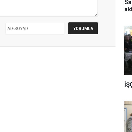
Sa
al
İŞ