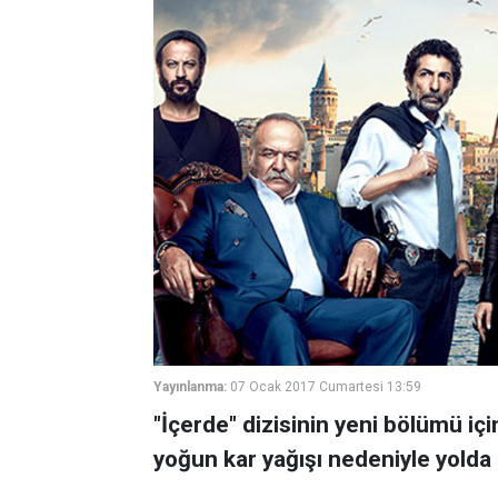
Yayınlanma:
07 Ocak 2017 Cumartesi 13:59
"İçerde" dizisinin yeni bölümü i
yoğun kar yağışı nedeniyle yolda