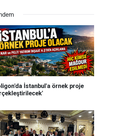
ndem
oligon'da İstanbul'a örnek proje
rçekleştirilecek'