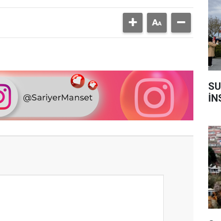
SU
İN