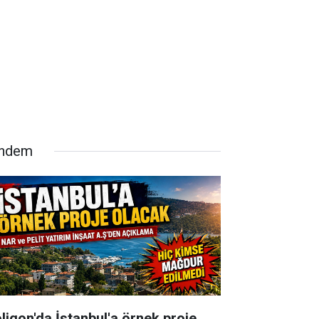
ndem
oligon'da İstanbul'a örnek proje