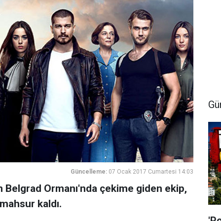
Gü
Güncelleme:
07 Ocak 2017 Cumartesi 14:03
çin Belgrad Ormanı'nda çekime giden ekip,
 mahsur kaldı.
'P