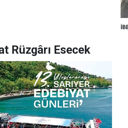
İB
yat Rüzgârı Esecek