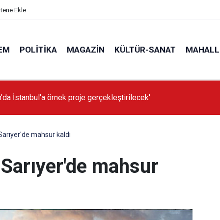
itene Ekle
EM
POLITIKA
MAGAZIN
KÜLTÜR-SANAT
MAHALL
'da İstanbul'a örnek proje gerçekleştirilecek'
 Sarıyer'de mahsur kaldı
i Sarıyer'de mahsur