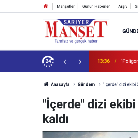
Manşetler
Günün Haberleri
Arşiv
S
GÜND
şüm açıklaması
24
13:36
'Poligon
Anasayfa
Gündem
"İçerde" dizi ekibi
"İçerde" dizi ekib
kaldı