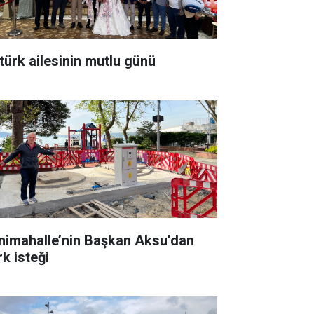
türk ailesinin mutlu günü
nimahalle’nin Başkan Aksu’dan
rk isteği