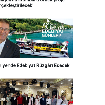
rçekleştirilecek'
rıyer’de Edebiyat Rüzgârı Esecek