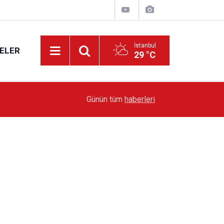
İstanbul
ELER
29 °C
19:51
Sarıyer’de Edebiyat Rüzgârı Esecek
Günün tüm
haberleri