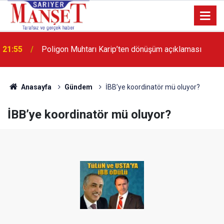
21:55
Poligon Muhtarı Karip’ten dönüşüm açıklaması
13:36
'Poligon'da İstanbul'a örnek proje gerçekleştirilecek'
Anasayfa
Gündem
İBB’ye koordinatör mü oluyor?
İBB’ye koordinatör mü oluyor?