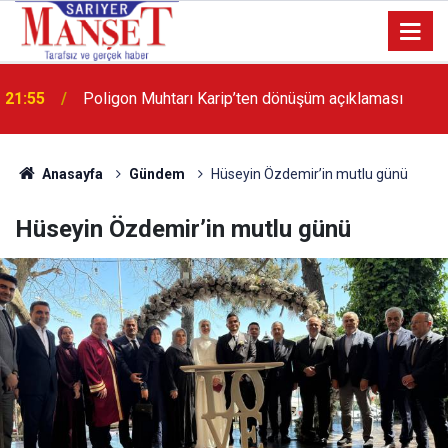
13:36
'Poligon'da İstanbul'a örnek proje gerçekleştirilecek'
Anasayfa
Gündem
Hüseyin Özdemir’in mutlu günü
Hüseyin Özdemir’in mutlu günü