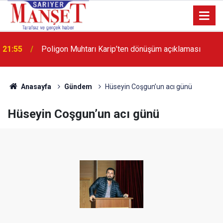
21:55
Poligon Muhtarı Karip’ten dönüşüm açıklaması
13:36
'Poligon'da İstanbul'a örnek proje gerçekleştirilecek'
Anasayfa
Gündem
Hüseyin Coşgun’un acı günü
Hüseyin Coşgun’un acı günü