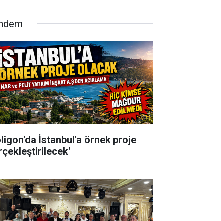
ndem
oligon'da İstanbul'a örnek proje
rçekleştirilecek'