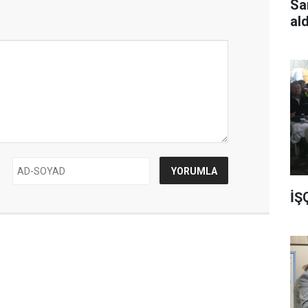
Sa
al
İŞ