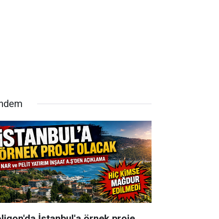
ndem
oligon'da İstanbul'a örnek proje