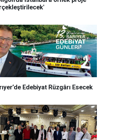
rçekleştirilecek'
rıyer’de Edebiyat Rüzgârı Esecek