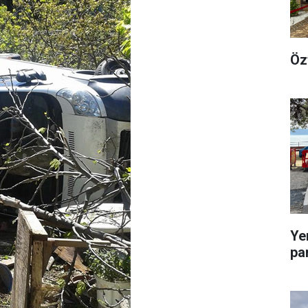
Öz
Ye
pa