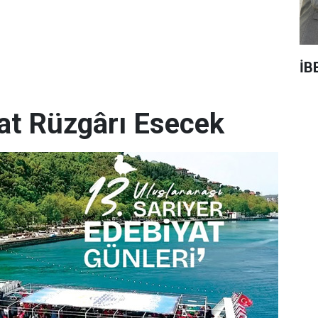
İB
yat Rüzgârı Esecek