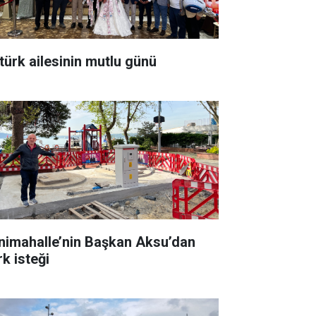
türk ailesinin mutlu günü
nimahalle’nin Başkan Aksu’dan
rk isteği