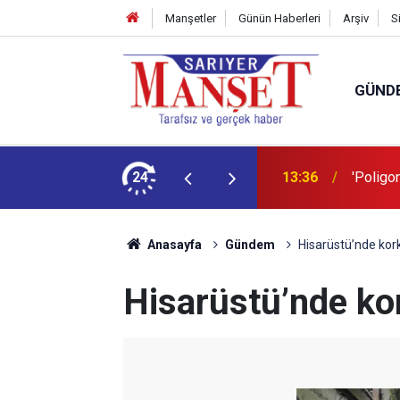
Manşetler
Günün Haberleri
Arşiv
S
GÜND
şüm açıklaması
24
13:36
'Poligon
Anasayfa
Gündem
Hisarüstü’nde kor
Hisarüstü’nde ko