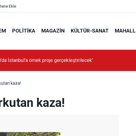
itene Ekle
EM
POLITIKA
MAGAZIN
KÜLTÜR-SANAT
MAHALL
'da İstanbul'a örnek proje gerçekleştirilecek'
kutan kaza!
rkutan kaza!