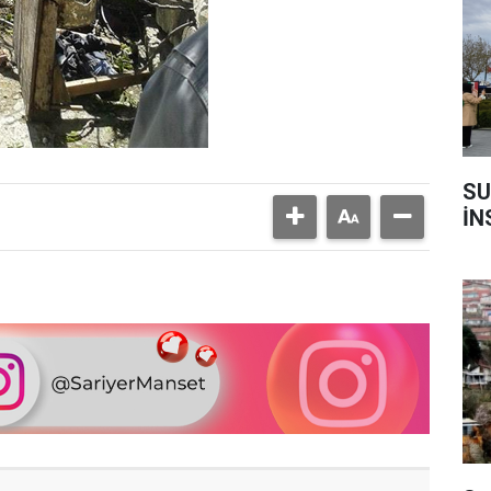
SU
İN