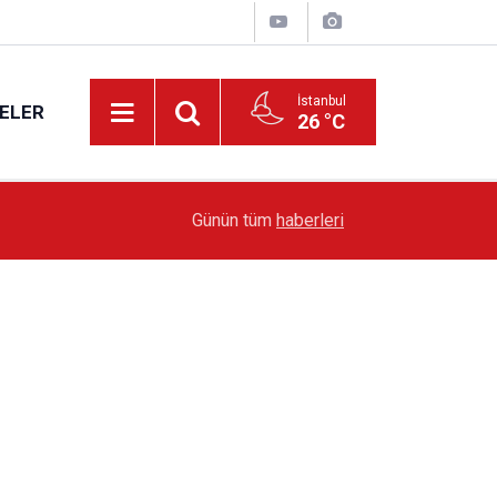
İstanbul
ELER
26 °C
19:51
Sarıyer’de Edebiyat Rüzgârı Esecek
Günün tüm
haberleri