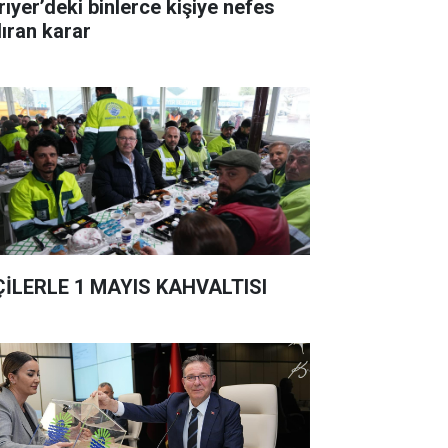
rıyer’deki binlerce kişiye nefes
dıran karar
ÇİLERLE 1 MAYIS KAHVALTISI